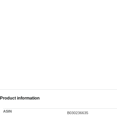
Product information
ASIN
B030236635