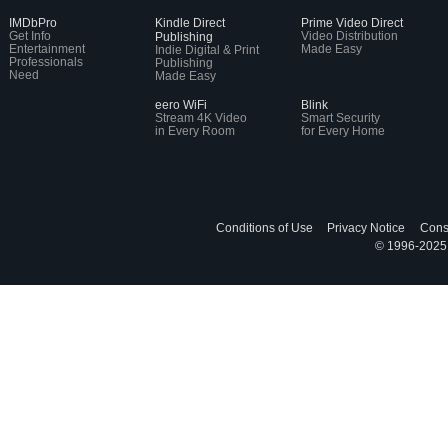
IMDbPro
Kindle Direct
Prime Video Direct
Get Info
Video Distribution
Publishing
Entertainment
Made Easy
Indie Digital & Print
Professionals
Publishing
Need
Made Easy
eero WiFi
Blink
Stream 4K Video
Smart Security
in Every Room
for Every Home
Conditions of Use
Privacy Notice
Cons
© 1996-2025, 