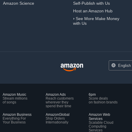
Amazon Science
Self-Publish with Us
Host an Amazon Hub
›
See More Make Money
with Us
English
Amazon Music
Amazon Ads
6pm
Stream millions
Reach customers
Score deals
of songs
wherever they
on fashion brands
spend their time
Amazon Business
AmazonGlobal
Amazon Web
Everything For
Ship Orders
Services
Your Business
Internationally
Scalable Cloud
Computing
Services