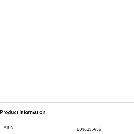
Product information
ASIN
B030236635