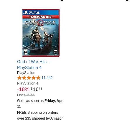
God of War Hits -
PlayStation 4
PlayStation
11,442
PlayStation 4
-18%
16
$
43
List:
$19.99
Get it as soon as
Friday, Apr
11
FREE Shipping on orders
over $35 shipped by Amazon