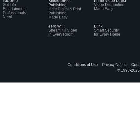
IMDbPro
Kindle Direct
Prime Video Direct
Get Info
Video Distribution
Publishing
Entertainment
Made Easy
Indie Digital & Print
Professionals
Publishing
Need
Made Easy
eero WiFi
Blink
Stream 4K Video
Smart Security
in Every Room
for Every Home
Conditions of Use
Privacy Notice
Cons
© 1996-2025, 