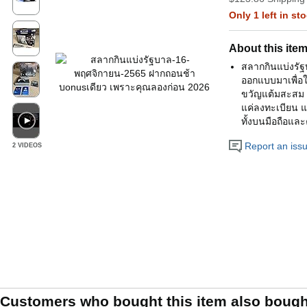
Only 1 left in st
About this ite
สลากกินแบ่งรั
ออกแบบมาเพื่อให
ขวัญแต้มสะสม ห
แค่ลงทะเบียน แค
ทั้งบนมือถือแล
Report an issue
2 VIDEOS
Customers who bought this item also bough