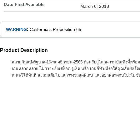
Date First Available
March 6, 2018
WARNING
:
California’s Proposition 65
Product Description
สลากกินแบ่งรัฐบาล-16-พฤศจิกายน-2565 ต้อนรับสู่โลกความบันเทิงที่พร้อ
เกมหลากหลาย ไม่ว่าจะเป็นสล็อต รูเล็ต หรือ เกมกีฬา ที่รอให้คุณสัมผัสโดย
เล่นฟรีได้ทันที สะสมแต้มไปแลกรางวัลสุดพิเศษ และอย่าพลาดกับโปรโมชั่นใหม่