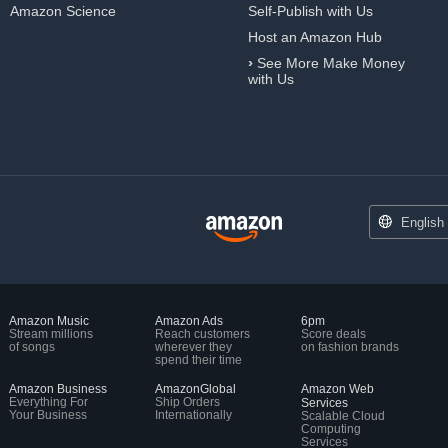
Amazon Science
Self-Publish with Us
Host an Amazon Hub
›
See More Make Money
with Us
English
Amazon Music
Amazon Ads
6pm
Stream millions
Reach customers
Score deals
of songs
wherever they
on fashion brands
spend their time
Amazon Business
AmazonGlobal
Amazon Web
Everything For
Ship Orders
Services
Your Business
Internationally
Scalable Cloud
Computing
Services