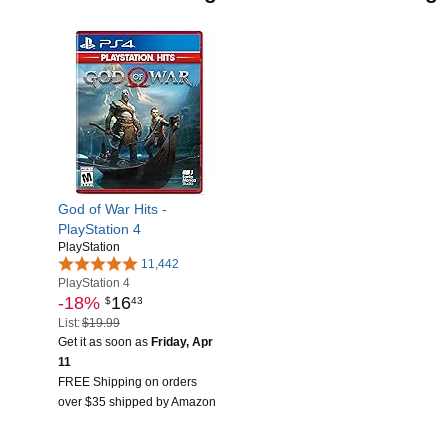
God of War Hits -
PlayStation 4
PlayStation
11,442
PlayStation 4
-18%
16
$
43
List:
$19.99
Get it as soon as
Friday, Apr
11
FREE Shipping on orders
over $35 shipped by Amazon