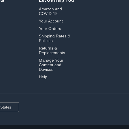
ts
Let Us Help You
Amazon and
COVID-19
Your Account
Your Orders
Shipping Rates &
Policies
Returns &
Replacements
Manage Your
Content and
Devices
Help
 States