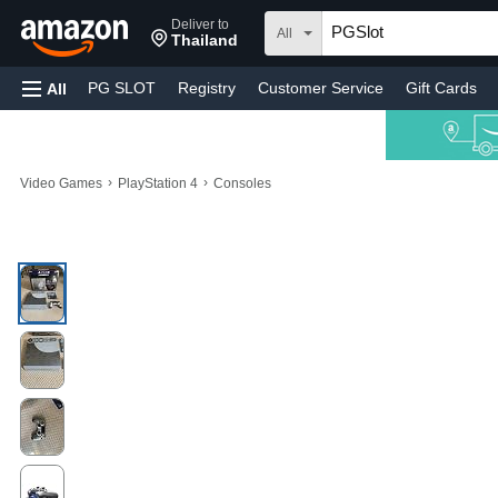
Deliver to
All
Thailand
PG SLOT
Registry
Customer Service
Gift Cards
All
›
›
Video Games
PlayStation 4
Consoles