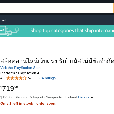
Sell
สล็อตออนไลน์เว็บตรง รับโบนัสไม่มีข้อจำกัด
Visit the PlayStation Store
Platform :
PlayStation 4
4.2
394 ratings
719
$
98
$123.86 Shipping & Import Charges to Thailand
Details
Only 1 left in stock - order soon.