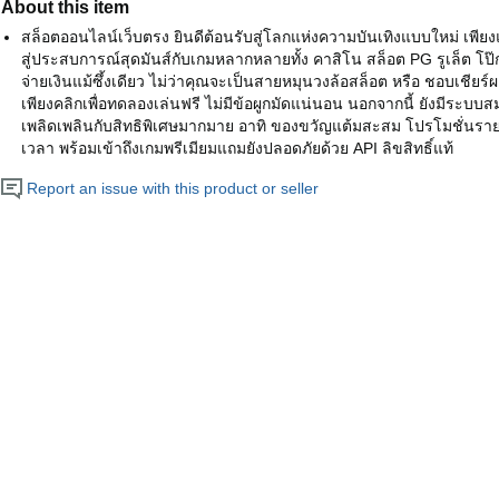
About this item
สล็อตออนไลน์เว็บตรง ยินดีต้อนรับสู่โลกแห่งความบันเทิงแบบใหม่ เพีย
สู่ประสบการณ์สุดมันส์กับเกมหลากหลายทั้ง คาสิโน สล็อต PG รูเล็ต โป๊
จ่ายเงินแม้ซึ้งเดียว ไม่ว่าคุณจะเป็นสายหมุนวงล้อสล็อต หรือ ชอบเชียร์
เพียงคลิกเพื่อทดลองเล่นฟรี ไม่มีข้อผูกมัดแน่นอน นอกจากนี้ ยังมีระบบ
เพลิดเพลินกับสิทธิพิเศษมากมาย อาทิ ของขวัญแต้มสะสม โปรโมชั่นรายส
เวลา พร้อมเข้าถึงเกมพรีเมียมแถมยังปลอดภัยด้วย API ลิขสิทธิ์แท้
Report an issue with this product or seller