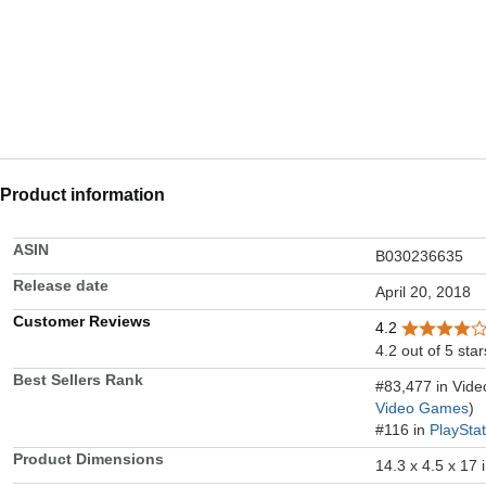
Product information
ASIN
B030236635
Release date
April 20, 2018
Customer Reviews
4.2
4.2 out of 5 star
Best Sellers Rank
#83,477 in Vid
Video Games
)
#116 in
PlaySta
Product Dimensions
14.3 x 4.5 x 17