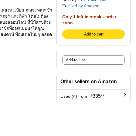
Fulfilled by Amazon
งแค่ลงทะเบียน คุณจะหลุดเข้า
กเกอร์ และกีฬา โดยไม่ต้อง
Only 1 left in stock - order
ผลบอลออนไลน์ ที่นี่มีครบถ้วน
soon.
สมาชิกที่ออกแบบมาให้คุณ
ัปดาห์ ที่อัปเดตใหม่ๆ ตลอด
Add to cart
Add to List
Other sellers on Amazon
$
335
99
Used (4) from