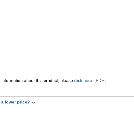
 information about this product, please
click here.
[PDF ]
t a lower price?