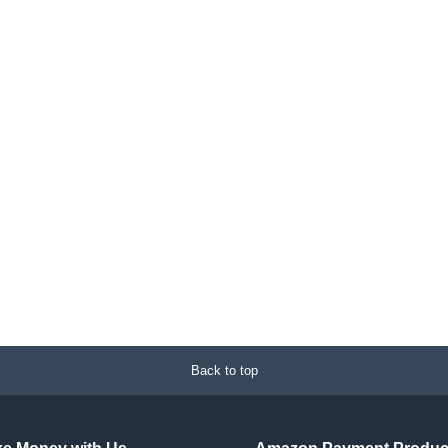
Back to top