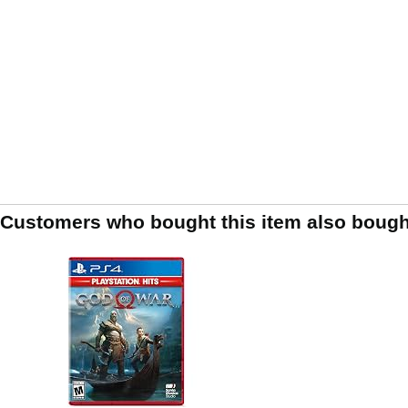
Customers who bought this item also bough