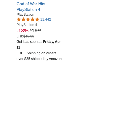
God of War Hits -
PlayStation 4
PlayStation
11,442
PlayStation 4
-18%
16
$
43
List:
$19.99
Get it as soon as
Friday, Apr
11
FREE Shipping on orders
over $35 shipped by Amazon