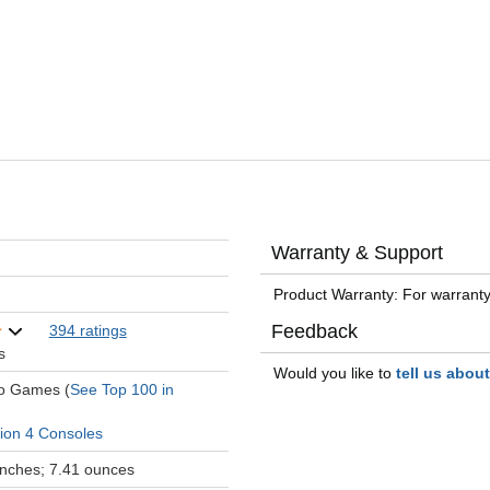
Warranty & Support
Product Warranty: For warranty
Feedback
394 ratings
s
Would you like to
tell us abou
eo Games (
See Top 100 in
tion 4 Consoles
 inches; 7.41 ounces