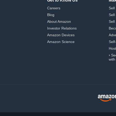
Get to Know Us
Mak
Careers
Sell
Blog
Sell
About Amazon
Sell
Investor Relations
Beco
Amazon Devices
Adve
Amazon Science
Self
Hos
›
Se
with