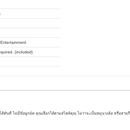
5
Entertainment
equired. (included)
ทันที ไม่มีข้อผูกมัด คุณเลือกได้ตามสไตล์คุณ ไม่ว่าจะเป็นหมุนวงล้อ หรือสายกี