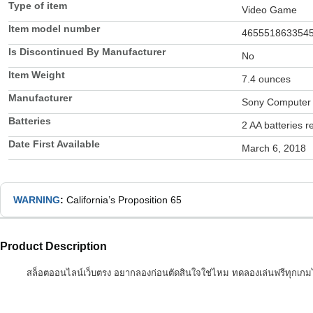
Type of item
Video Game
Item model number
465551863354
Is Discontinued By Manufacturer
No
Item Weight
7.4 ounces
Manufacturer
Sony Computer 
Batteries
2 AA batteries r
Date First Available
March 6, 2018
WARNING
:
California’s Proposition 65
Product Description
สล็อตออนไลน์เว็บตรง อยากลองก่อนตัดสินใจใช่ไหม ทดลองเล่นฟรีทุกเกมได้