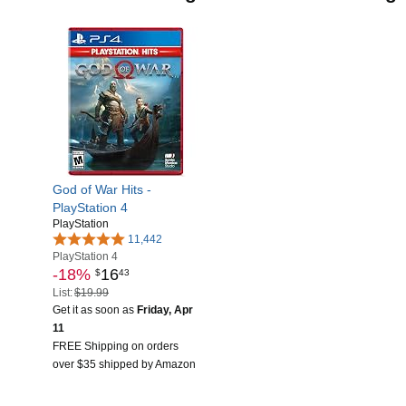
God of War Hits -
PlayStation 4
PlayStation
11,442
PlayStation 4
-18%
16
$
43
List:
$19.99
Get it as soon as
Friday, Apr
11
FREE Shipping on orders
over $35 shipped by Amazon