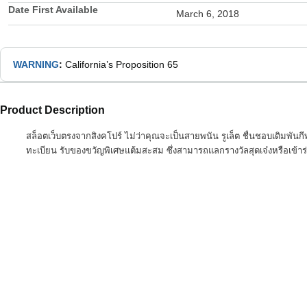
Date First Available
March 6, 2018
WARNING
:
California’s Proposition 65
Product Description
สล็อตเว็บตรงจากสิงคโปร์ ไม่ว่าคุณจะเป็นสายพนัน รูเล็ต ชื่นชอบเดิมพัน
ทะเบียน รับของขวัญพิเศษแต้มสะสม ซึ่งสามารถแลกรางวัลสุดเจ๋งหรือเข้าร่