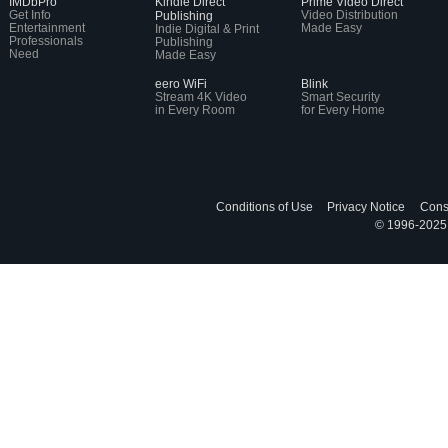
IMDbPro
Kindle Direct
Prime Video Direct
Get Info
Video Distribution
Publishing
Entertainment
Made Easy
Indie Digital & Print
Professionals
Publishing
Need
Made Easy
eero WiFi
Blink
Stream 4K Video
Smart Security
in Every Room
for Every Home
Conditions of Use
Privacy Notice
Cons
© 1996-2025, 