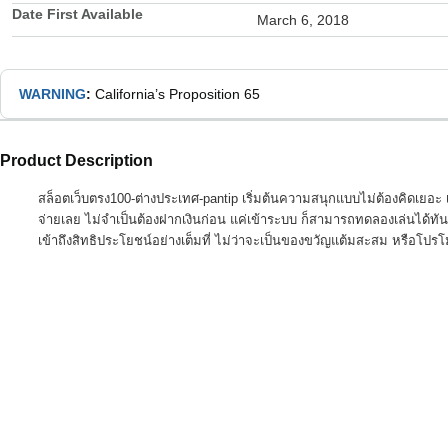
Date First Available
March 6, 2018
WARNING
:
California’s Proposition 65
Product Description
สล็อตเว็บตรง100-ต่างประเทศ-pantip เริ่มต้นความสนุกแบบไม่ต้องคิดเยอะ 
จ่ายเลย ไม่จำเป็นต้องฝากเงินก่อน แค่เข้าระบบ ก็สามารถทดลองเล่นได้ท
เข้าถึงสิทธิประโยชน์อย่างเต็มที่ ไม่ว่าจะเป็นของขวัญแต้มสะสม หรือโปรโ