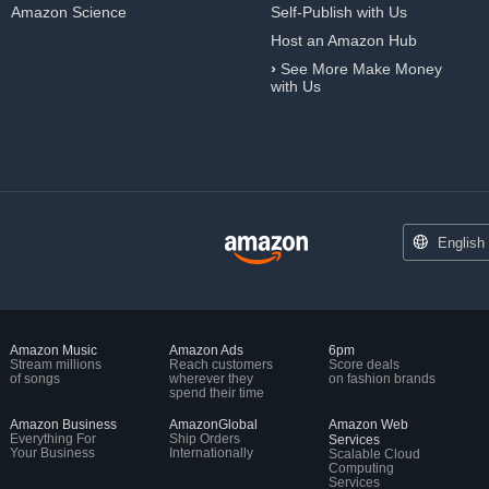
Amazon Science
Self-Publish with Us
Host an Amazon Hub
›
See More Make Money
with Us
English
Amazon Music
Amazon Ads
6pm
Stream millions
Reach customers
Score deals
of songs
wherever they
on fashion brands
spend their time
Amazon Business
AmazonGlobal
Amazon Web
Everything For
Ship Orders
Services
Your Business
Internationally
Scalable Cloud
Computing
Services