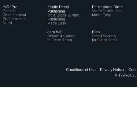
IMDbPro
Kindle Direct
Prime Video Direct
Get Info
Video Distribution
Publishing
Entertainment
Made Easy
Indie Digital & Print
Professionals
Publishing
Need
Made Easy
eero WiFi
Blink
Stream 4K Video
Smart Security
in Every Room
for Every Home
Conditions of Use
Privacy Notice
Cons
© 1996-2025, 