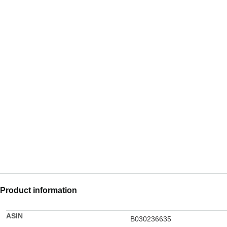
Product information
ASIN
B030236635