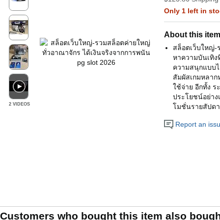
Only 1 left in st
About this ite
สล็อตเว็บใหญ่-
หาความบันเทิงที
ความสนุกแบบไม่
สัมผัสเกมหลากห
ใช้จ่าย อีกทั้ง
ประโยชน์อย่างเ
2 VIDEOS
โมชั่นรายสัปดา
Report an issue
Customers who bought this item also bough