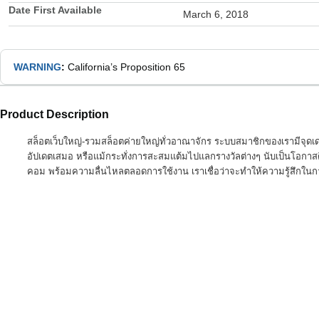
Date First Available
March 6, 2018
WARNING
:
California’s Proposition 65
Product Description
สล็อตเว็บใหญ่-รวมสล็อตค่ายใหญ่ทั่วอาณาจักร ระบบสมาชิกของเรามีจุดเด่นท
อัปเดตเสมอ หรือแม้กระทั่งการสะสมแต้มไปแลกรางวัลต่างๆ นับเป็นโอกาสดี
คอม พร้อมความลื่นไหลตลอดการใช้งาน เราเชื่อว่าจะทำให้ความรู้สึกใน