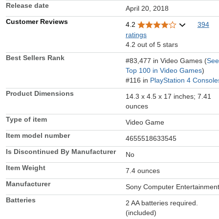
Release date
April 20, 2018
Customer Reviews
4.2
394
ratings
4.2 out of 5 stars
Best Sellers Rank
#83,477 in Video Games (
See
Top 100 in Video Games
)
#116 in
PlayStation 4 Console
Product Dimensions
14.3 x 4.5 x 17 inches; 7.41
ounces
Type of item
Video Game
Item model number
4655518633545
Is Discontinued By Manufacturer
No
Item Weight
7.4 ounces
Manufacturer
Sony Computer Entertainmen
Batteries
2 AA batteries required.
(included)