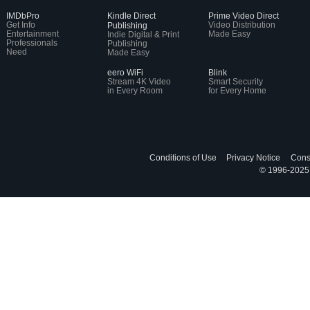
IMDbPro
Kindle Direct
Prime Video Direct
Get Info
Video Distribution
Publishing
Entertainment
Made Easy
Indie Digital & Print
Professionals
Publishing
Need
Made Easy
eero WiFi
Blink
Stream 4K Video
Smart Security
in Every Room
for Every Home
Conditions of Use
Privacy Notice
Cons
© 1996-2025, 