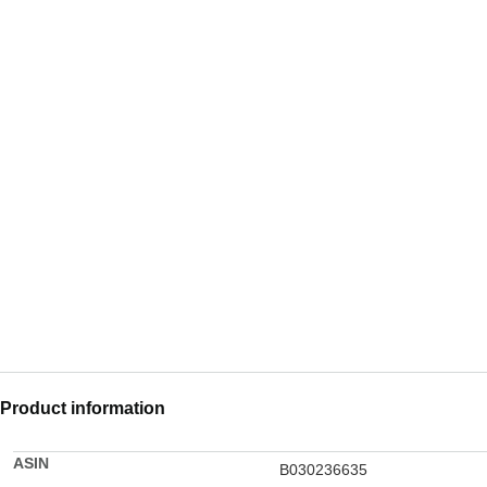
Product information
ASIN
B030236635