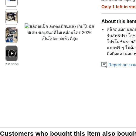
Only 1 left in st
About this ite
สล็อตแม็ก นอกจ
รับสิทธิประโยช
โปรโมชั่นรายสั
แบบฟรี ๆ ไม่ต้
มือถือและคอม 
Report an issue
2 VIDEOS
Customers who bought this item also bough