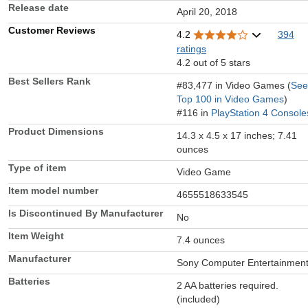
Release date
April 20, 2018
Customer Reviews
4.2
394
ratings
4.2 out of 5 stars
Best Sellers Rank
#83,477 in Video Games (
See
Top 100 in Video Games
)
#116 in
PlayStation 4 Console
Product Dimensions
14.3 x 4.5 x 17 inches; 7.41
ounces
Type of item
Video Game
Item model number
4655518633545
Is Discontinued By Manufacturer
No
Item Weight
7.4 ounces
Manufacturer
Sony Computer Entertainmen
Batteries
2 AA batteries required.
(included)