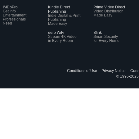
IMDbPro
Kindle Direct
Prime Video Direct
Get Info
Video Distribution
Publishing
Entertainment
Made Easy
Indie Digital & Print
Professionals
Publishing
Need
Made Easy
eero WiFi
Blink
Stream 4K Video
Smart Security
in Every Room
for Every Home
Conditions of Use
Privacy Notice
Cons
© 1996-2025, 