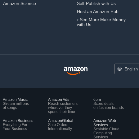
Amazon Science
Self-Publish with Us
Host an Amazon Hub
›
See More Make Money
with Us
English
Amazon Music
Amazon Ads
6pm
Stream millions
Reach customers
Score deals
of songs
wherever they
on fashion brands
spend their time
Amazon Business
AmazonGlobal
Amazon Web
Everything For
Ship Orders
Services
Your Business
Internationally
Scalable Cloud
Computing
Services