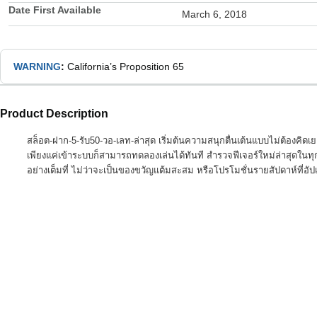
Date First Available
March 6, 2018
WARNING
:
California’s Proposition 65
Product Description
สล็อต-ฝาก-5-รับ50-วอ-เลท-ล่าสุด เริ่มต้นความสนุกตื่นเต้นแบบไม่ต้องคิดเ
เพียงแค่เข้าระบบก็สามารถทดลองเล่นได้ทันที สำรวจฟีเจอร์ใหม่ล่าสุดในท
อย่างเต็มที่ ไม่ว่าจะเป็นของขวัญแต้มสะสม หรือโปรโมชั่นรายสัปดาห์ที่อั