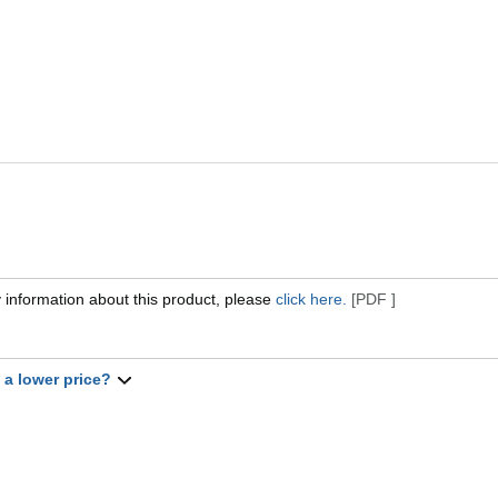
 information about this product, please
click here.
[PDF ]
t a lower price?