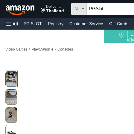
Deliver to
All
Thailand
PG SLOT
Registry
Customer Service
Gift Cards
All
›
›
Video Games
PlayStation 4
Consoles