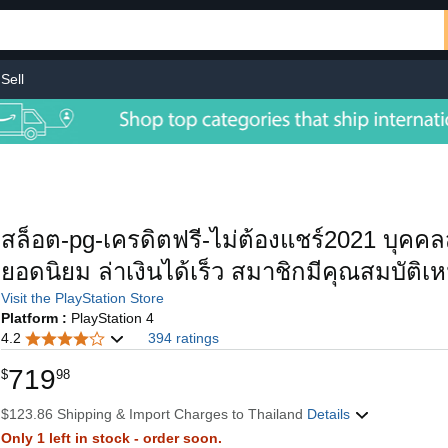
Sell
สล็อต-pg-เครดิตฟรี-ไม่ต้องแชร์2021 บุคค
ยอดนิยม ล่าเงินได้เร็ว สมาชิกมีคุณสมบัติ
Visit the PlayStation Store
Platform :
PlayStation 4
4.2
394 ratings
719
$
98
$123.86 Shipping & Import Charges to Thailand
Details
Only 1 left in stock - order soon.