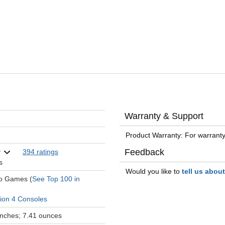
Warranty & Support
Product Warranty: For warranty
Feedback
394 ratings
s
Would you like to
tell us abou
eo Games (
See Top 100 in
tion 4 Consoles
 inches; 7.41 ounces