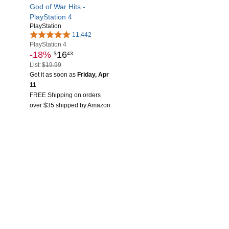
God of War Hits -
PlayStation 4
PlayStation
11,442
PlayStation 4
-18%
16
$
43
List:
$19.99
Get it as soon as
Friday, Apr
11
FREE Shipping on orders
over $35 shipped by Amazon