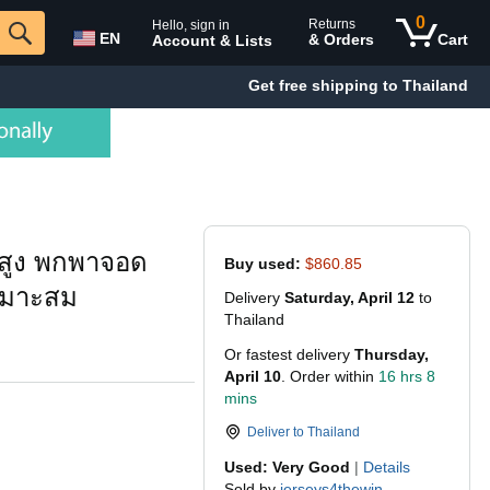
0
Returns
Hello, sign in
EN
& Orders
Cart
Account & Lists
Get free shipping to Thailand
ลสูง พกพาจอด
Buy used:
$860.85
เหมาะสม
Delivery
Saturday, April 12
to
Thailand
Or fastest delivery
Thursday,
April 10
. Order within
16 hrs 8
mins
Deliver to
Thailand
Used: Very Good
|
Details
Sold by
jerseys4thewin