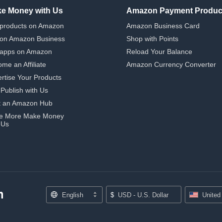
e Money with Us
Amazon Payment Produc
 products on Amazon
Amazon Business Card
 on Amazon Business
Shop with Points
 apps on Amazon
Reload Your Balance
me an Affiliate
Amazon Currency Converter
rtise Your Products
-Publish with Us
t an Amazon Hub
e More Make Money
 Us
English
$
USD - U.S. Dollar
United