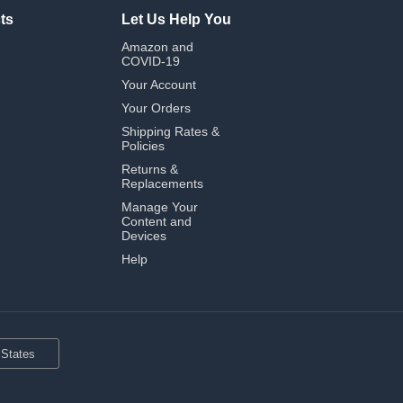
ts
Let Us Help You
Amazon and
COVID-19
Your Account
Your Orders
Shipping Rates &
Policies
Returns &
Replacements
Manage Your
Content and
Devices
Help
 States