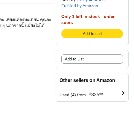
Fulfilled by Amazon
Only 1 left in stock - order
ยอะ เพียงแค่ลงทะเบียน คุณจะ
soon.
ๆ นอกจากนี้ แม้ยังไม่ได้
Add to cart
Add to List
Other sellers on Amazon
$
335
99
Used (4) from