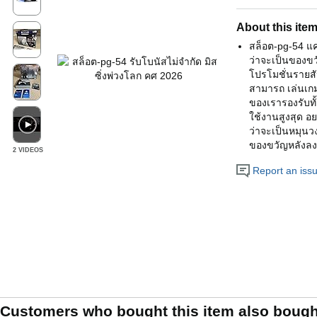
About this ite
สล็อต-pg-54 แค
ว่าจะเป็นของข
โปรโมชั่นรายสัป
สามารถ เล่นเก
ของเรารองรับทั
ใช้งานสูงสุด อ
ว่าจะเป็นหมุนว
ของขวัญหลังลง
2 VIDEOS
Report an issue
Customers who bought this item also bough