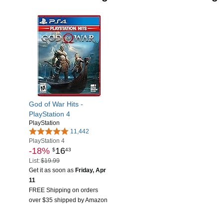
God of War Hits -
PlayStation 4
PlayStation
11,442
PlayStation 4
-18%
16
$
43
List:
$19.99
Get it as soon as
Friday, Apr
11
FREE Shipping on orders
over $35 shipped by Amazon