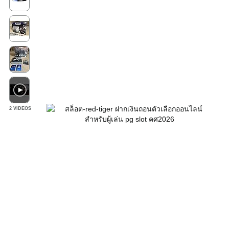
2 VIDEOS