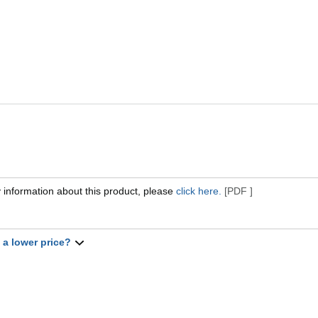
 information about this product, please
click here.
[PDF ]
t a lower price?