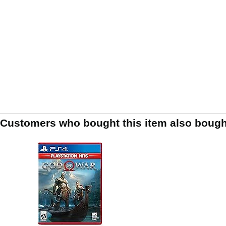
Customers who bought this item also bough