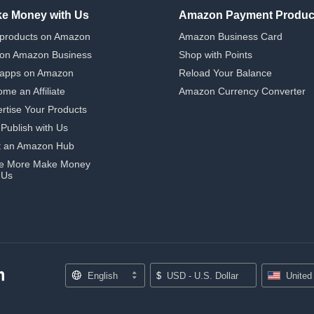
e Money with Us
Amazon Payment Produc
 products on Amazon
Amazon Business Card
 on Amazon Business
Shop with Points
 apps on Amazon
Reload Your Balance
me an Affiliate
Amazon Currency Converter
rtise Your Products
-Publish with Us
t an Amazon Hub
e More Make Money
 Us
English
$
USD - U.S. Dollar
United