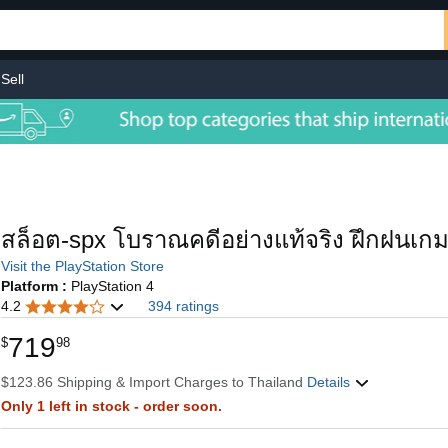
Sell
สล็อต-spx โบราณคดีอย่างแท้จริง ฝึกฝนเกม
Visit the PlayStation Store
Platform :
PlayStation 4
4.2
394 ratings
719
$
98
$123.86 Shipping & Import Charges to Thailand
Details
Only 1 left in stock - order soon.