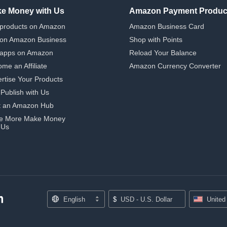
e Money with Us
Amazon Payment Produc
 products on Amazon
Amazon Business Card
 on Amazon Business
Shop with Points
 apps on Amazon
Reload Your Balance
me an Affiliate
Amazon Currency Converter
rtise Your Products
-Publish with Us
t an Amazon Hub
e More Make Money
 Us
English
$
USD - U.S. Dollar
United