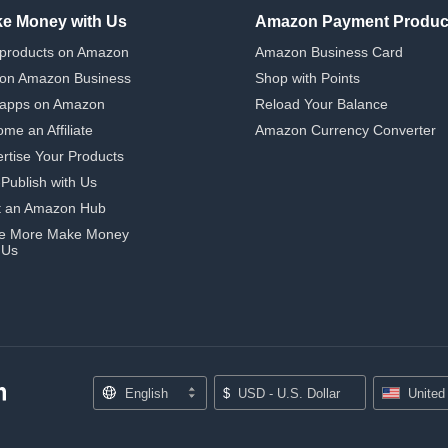
e Money with Us
Amazon Payment Produc
 products on Amazon
Amazon Business Card
 on Amazon Business
Shop with Points
 apps on Amazon
Reload Your Balance
me an Affiliate
Amazon Currency Converter
rtise Your Products
-Publish with Us
t an Amazon Hub
e More Make Money
 Us
English
$
USD - U.S. Dollar
United