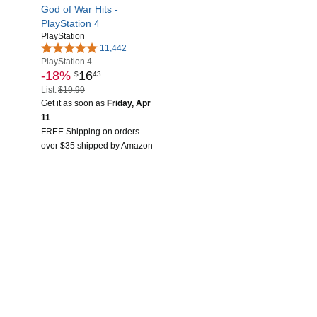
God of War Hits -
PlayStation 4
PlayStation
11,442
PlayStation 4
-18%
16
$
43
List:
$19.99
Get it as soon as
Friday, Apr
11
FREE Shipping on orders
over $35 shipped by Amazon