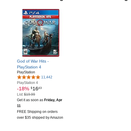
God of War Hits -
PlayStation 4
PlayStation
11,442
PlayStation 4
-18%
16
$
43
List:
$19.99
Get it as soon as
Friday, Apr
11
FREE Shipping on orders
over $35 shipped by Amazon