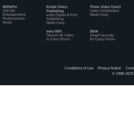
IMDbPro
Kindle Direct
Prime Video Direct
Get Info
Video Distribution
Publishing
Entertainment
Made Easy
Indie Digital & Print
Professionals
Publishing
Need
Made Easy
eero WiFi
Blink
Stream 4K Video
Smart Security
in Every Room
for Every Home
Conditions of Use
Privacy Notice
Cons
© 1996-2025, 