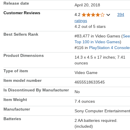
Release date
April 20, 2018
Customer Reviews
4.2
394
ratings
4.2 out of 5 stars
Best Sellers Rank
#83,477 in Video Games (
See
Top 100 in Video Games
)
#116 in
PlayStation 4 Console
Product Dimensions
14.3 x 4.5 x 17 inches; 7.41
ounces
Type of item
Video Game
Item model number
4655518633545
Is Discontinued By Manufacturer
No
Item Weight
7.4 ounces
Manufacturer
Sony Computer Entertainmen
Batteries
2 AA batteries required.
(included)