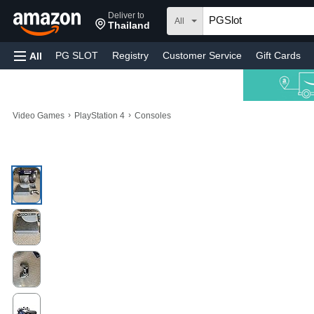
Deliver to
All
Thailand
PG SLOT
Registry
Customer Service
Gift Cards
All
›
›
Video Games
PlayStation 4
Consoles