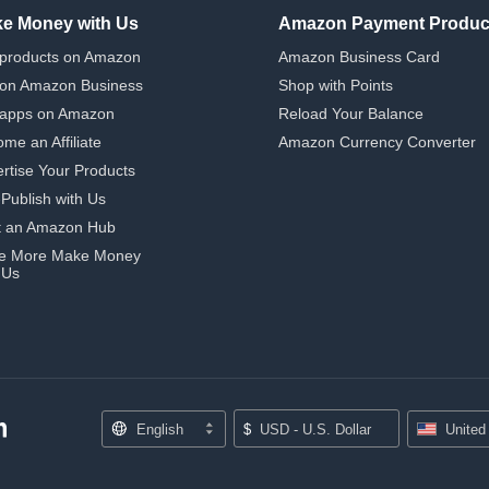
e Money with Us
Amazon Payment Produc
 products on Amazon
Amazon Business Card
 on Amazon Business
Shop with Points
 apps on Amazon
Reload Your Balance
me an Affiliate
Amazon Currency Converter
rtise Your Products
-Publish with Us
t an Amazon Hub
e More Make Money
 Us
English
$
USD - U.S. Dollar
United