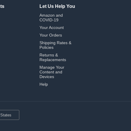
ts
Let Us Help You
Amazon and
COVID-19
Your Account
Your Orders
Shipping Rates &
Policies
Returns &
Replacements
Manage Your
Content and
Devices
Help
 States