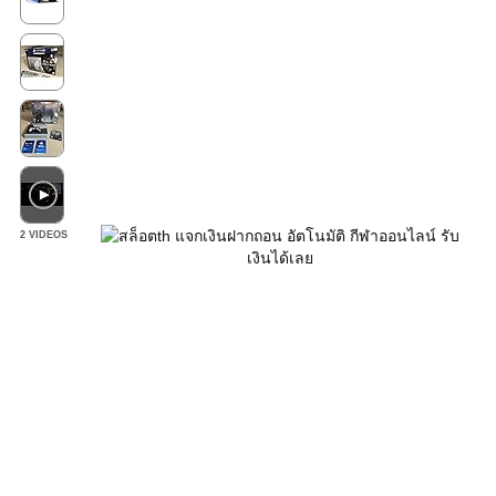
2 VIDEOS