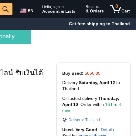
0
Returns
Hello, sign in
EN
& Orders
Cart
Account & Lists
Get free shipping to Thailand
ลน์ รับเงินได้
Buy used:
$860.85
Delivery
Saturday, April 12
to
Thailand
Or fastest delivery
Thursday,
April 10
. Order within
16 hrs 8
mins
Deliver to
Thailand
Used: Very Good
|
Details
Sold by
jerseys4thewin