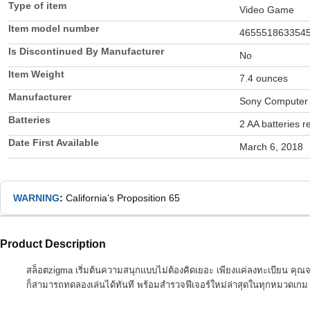
Type of item
Video Game
Item model number
465551863354
Is Discontinued By Manufacturer
No
Item Weight
7.4 ounces
Manufacturer
Sony Computer 
Batteries
2 AA batteries r
Date First Available
March 6, 2018
WARNING
:
California’s Proposition 65
Product Description
สล็อตzigma เริ่มต้นความสนุกแบบไม่ต้องคิดเยอะ เพียงแค่ลงทะเบียน คุณจะก
ก็สามารถทดลองเล่นได้ทันที พร้อมสำรวจฟีเจอร์ใหม่ล่าสุดในทุกหมวดเกม