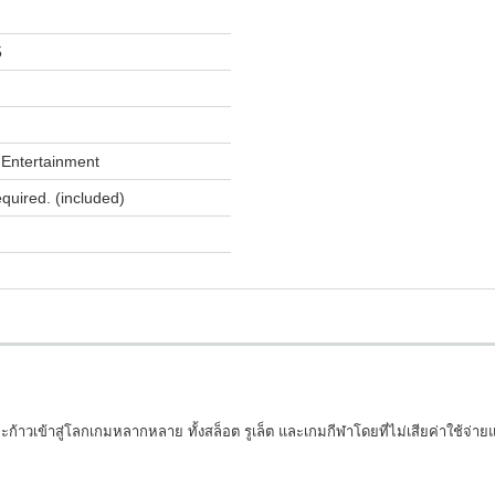
5
Entertainment
equired. (included)
้าวเข้าสู่โลกเกมหลากหลาย ทั้งสล็อต รูเล็ต และเกมกีฬาโดยที่ไม่เสียค่าใช้จ่ายแม