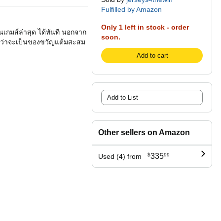
Fulfilled by Amazon
Only 1 left in stock - order
เกมส์ล่าสุด ได้ทันที นอกจาก
soon.
ไม่ว่าจะเป็นของขวัญแต้มสะสม
Add to cart
Add to List
Other sellers on Amazon
$
335
99
Used (4) from