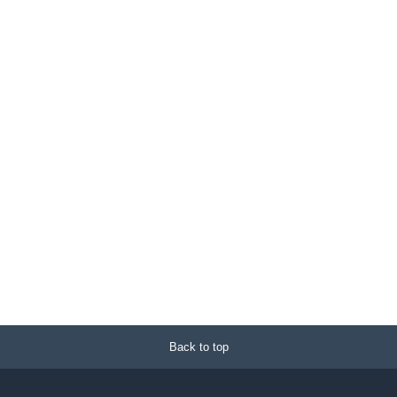
Back to top