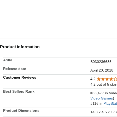
Product information
ASIN
B030236635
Release date
April 20, 2018
Customer Reviews
4.2
4.2 out of 5 star
Best Sellers Rank
#83,477 in Vid
Video Games
)
#116 in
PlaySta
Product Dimensions
14.3 x 4.5 x 17