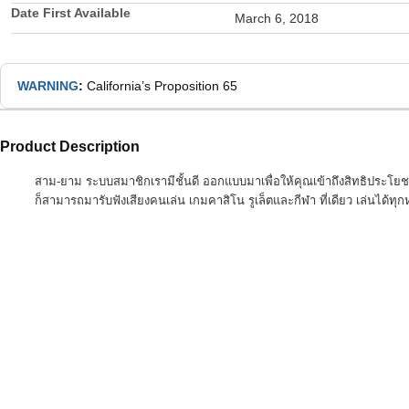
Date First Available
March 6, 2018
WARNING
:
California’s Proposition 65
Product Description
สาม-ยาม ระบบสมาชิกเรามีชั้นดี ออกแบบมาเพื่อให้คุณเข้าถึงสิทธิประโยชน์
ก็สามารถมารับฟังเสียงคนเล่น เกมคาสิโน รูเล็ตและกีฬา ที่เดียว เล่นได้ท