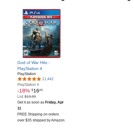
God of War Hits -
PlayStation 4
PlayStation
11,442
PlayStation 4
-18%
16
$
43
List:
$19.99
Get it as soon as
Friday, Apr
11
FREE Shipping on orders
over $35 shipped by Amazon