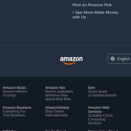
Host an Amazon Hub
›
See More Make Money
with Us
English
Amazon Music
Amazon Ads
6pm
Stream millions
Reach customers
Score deals
of songs
wherever they
on fashion brands
spend their time
Amazon Business
AmazonGlobal
Amazon Web
Everything For
Ship Orders
Services
Your Business
Internationally
Scalable Cloud
Computing
Services