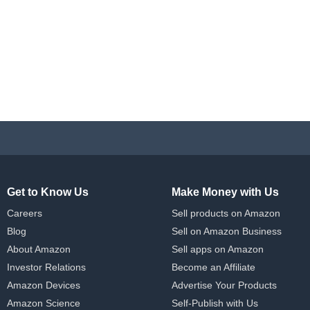
Get to Know Us
Make Money with Us
Careers
Sell products on Amazon
Blog
Sell on Amazon Business
About Amazon
Sell apps on Amazon
Investor Relations
Become an Affiliate
Amazon Devices
Advertise Your Products
Amazon Science
Self-Publish with Us