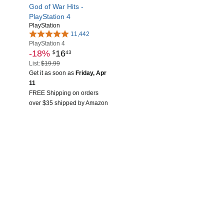
God of War Hits -
PlayStation 4
PlayStation
11,442
PlayStation 4
-18%
16
$
43
List:
$19.99
Get it as soon as
Friday, Apr
11
FREE Shipping on orders
over $35 shipped by Amazon