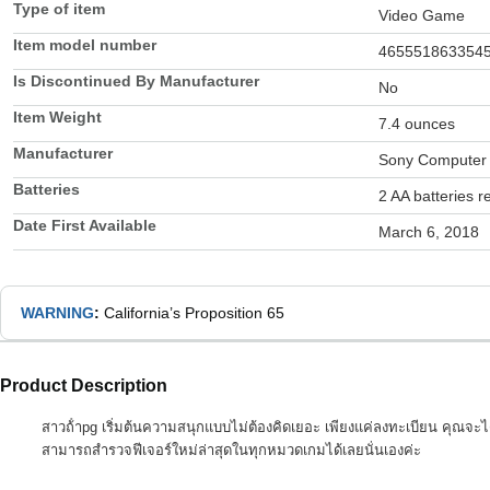
Type of item
Video Game
Item model number
465551863354
Is Discontinued By Manufacturer
No
Item Weight
7.4 ounces
Manufacturer
Sony Computer 
Batteries
2 AA batteries r
Date First Available
March 6, 2018
WARNING
:
California’s Proposition 65
Product Description
สาวถ้ําpg เริ่มต้นความสนุกแบบไม่ต้องคิดเยอะ เพียงแค่ลงทะเบียน คุณจะไ
สามารถสำรวจฟีเจอร์ใหม่ล่าสุดในทุกหมวดเกมได้เลยนั่นเองค่ะ