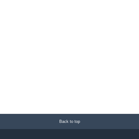
Back to top