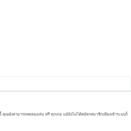
ี้ คุณยังสามารถทดลองเล่น ฟรี ทุกเกม แม้ยังไม่ได้สมัครสมาชิกเพียงเข้าระบบก็