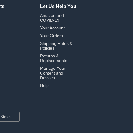
ts
Let Us Help You
Amazon and
COVID-19
Your Account
Your Orders
Shipping Rates &
Policies
Returns &
Replacements
Manage Your
Content and
Devices
Help
 States