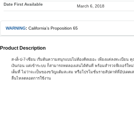
Date First Available
March 6, 2018
WARNING
:
California’s Proposition 65
Product Description
ส-เต็-ป-7-เซียน เริ่มต้นความสนุกแบบไม่ต้องคิดเยอะ เพียงแค่ลงทะเบียน ค
เงินก่อน แค่เข้าระบบ ก็สามารถทดลองเล่นได้ทันที พร้อมสำรวจฟีเจอร์ให
เต็มที่ ไม่ว่าจะเป็นของขวัญแต้มสะสม หรือโปรโมชั่นรายสัปดาห์ที่อัปเด
ลื่นไหลตลอดการใช้งาน