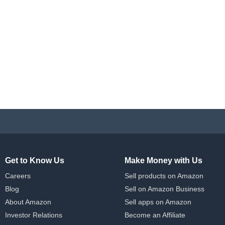
Get to Know Us
Make Money with Us
Careers
Sell products on Amazon
Blog
Sell on Amazon Business
About Amazon
Sell apps on Amazon
Investor Relations
Become an Affiliate