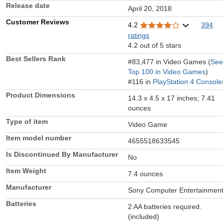
Release date
April 20, 2018
Customer Reviews
4.2
394
ratings
4.2 out of 5 stars
Best Sellers Rank
#83,477 in Video Games (
See
Top 100 in Video Games
)
#116 in
PlayStation 4 Console
Product Dimensions
14.3 x 4.5 x 17 inches; 7.41
ounces
Type of item
Video Game
Item model number
4655518633545
Is Discontinued By Manufacturer
No
Item Weight
7.4 ounces
Manufacturer
Sony Computer Entertainmen
Batteries
2 AA batteries required.
(included)