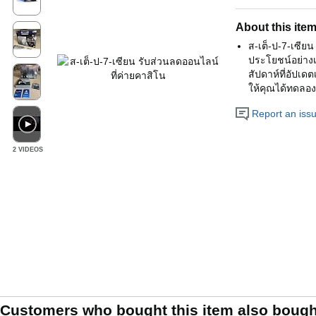
About this ite
ส-เต็-ป-7-เซีย
ประโยชน์อย่างเ
สัปดาห์ที่อัปเด
ให้คุณได้ทดลอ
Report an issue
2 VIDEOS
Customers who bought this item also bough