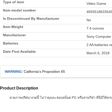
Type of item
Video Game
Item model number
465551863354
Is Discontinued By Manufacturer
No
Item Weight
7.4 ounces
Manufacturer
Sony Computer 
Batteries
2 AA batteries r
Date First Available
March 6, 2018
WARNING
:
California’s Proposition 65
Product Description
หวยภาพปริศนางวดนี้ ไม่ว่าคุณจะชอบสล็อต PG หรือสายกีฬา ที่นี่มีให้ครบ 