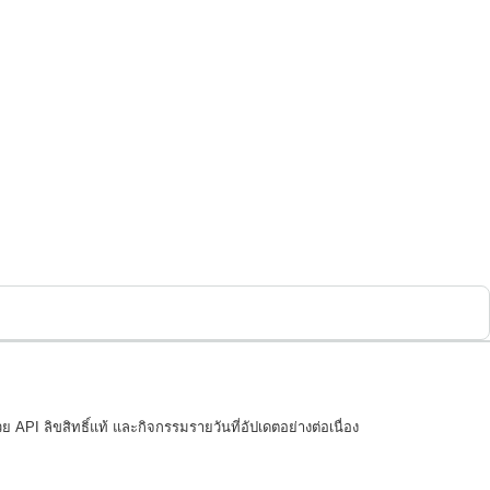
API ลิขสิทธิ์แท้ และกิจกรรมรายวันที่อัปเดตอย่างต่อเนื่อง