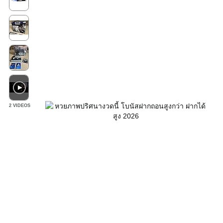
2 VIDEOS