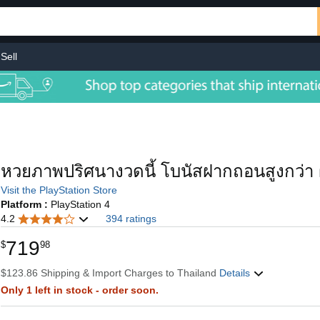
Sell
หวยภาพปริศนางวดนี้ โบนัสฝากถอนสูงกว่า 
Visit the PlayStation Store
Platform :
PlayStation 4
4.2
394 ratings
719
$
98
$123.86 Shipping & Import Charges to Thailand
Details
Only 1 left in stock - order soon.