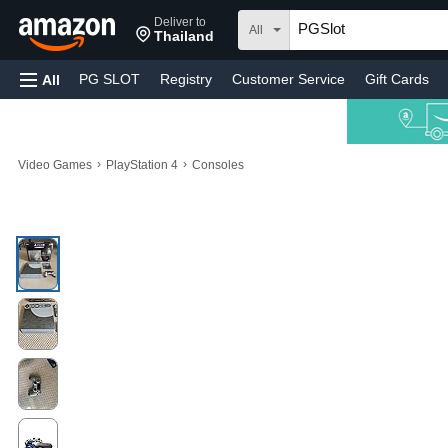
Deliver to
All
Thailand
PG SLOT
Registry
Customer Service
Gift Cards
All
›
›
Video Games
PlayStation 4
Consoles