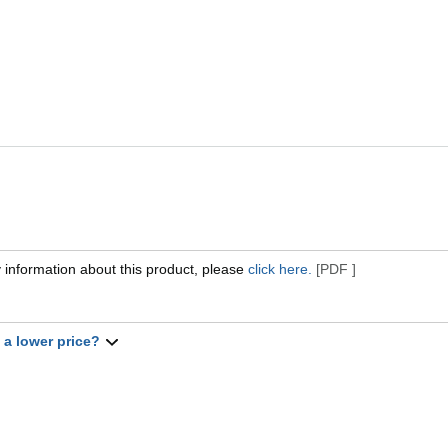
 information about this product, please
click here.
[PDF ]
t a lower price?