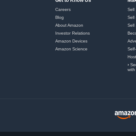
Get to Know Us
Mak
Careers
Sell
Blog
Sell
About Amazon
Sell
Investor Relations
Beco
Amazon Devices
Adve
Amazon Science
Self
Hos
›
Se
with