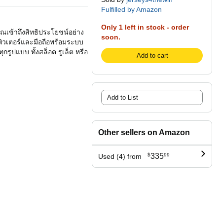
Fulfilled by Amazon
Only 1 left in stock - order
เข้าถึงสิทธิประโยชน์อย่าง
soon.
พิวเตอร์และมือถือพร้อมระบบ
ทุกรูปแบบ ทั้งสล็อต รูเล็ต หรือ
Add to cart
Add to List
Other sellers on Amazon
$
335
99
Used (4) from