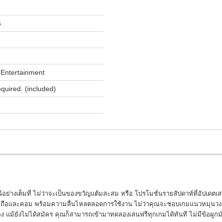
5
Entertainment
equired. (included)
ย่างเต็มที่ ไม่ว่าจะเป็นของขวัญแต้มสะสม หรือ โปรโมชั่นรายสัปดาห์ที่อัปเดตเ
ือถือและคอม พร้อมความลื่นไหลตลอดการใช้งาน ไม่ว่าคุณจะชอบเกมแนวหมุนวงล้อห
ื่อง แม้ยังไม่ได้สมัคร คุณก็สามารถเข้ามาทดลองเล่นฟรีทุกเกมได้ทันที ไม่มีข้อผูกม