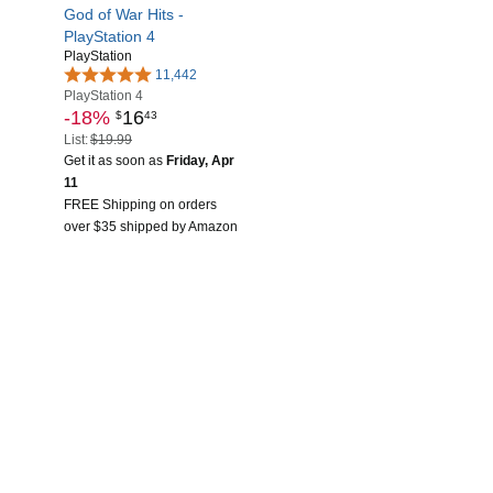
God of War Hits -
PlayStation 4
PlayStation
11,442
PlayStation 4
-18%
16
$
43
List:
$19.99
Get it as soon as
Friday, Apr
11
FREE Shipping on orders
over $35 shipped by Amazon