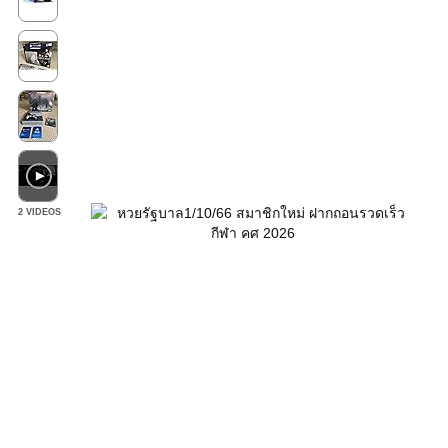
2 VIDEOS