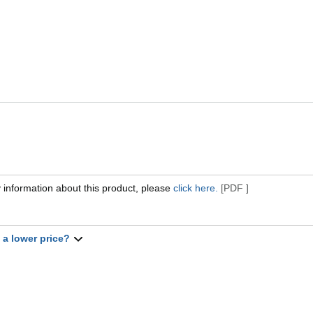
 information about this product, please
click here.
[PDF ]
t a lower price?