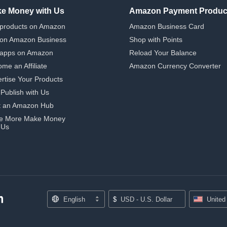
e Money with Us
Amazon Payment Produc
 products on Amazon
Amazon Business Card
 on Amazon Business
Shop with Points
 apps on Amazon
Reload Your Balance
me an Affiliate
Amazon Currency Converter
rtise Your Products
-Publish with Us
t an Amazon Hub
e More Make Money
 Us
English
$
USD - U.S. Dollar
United