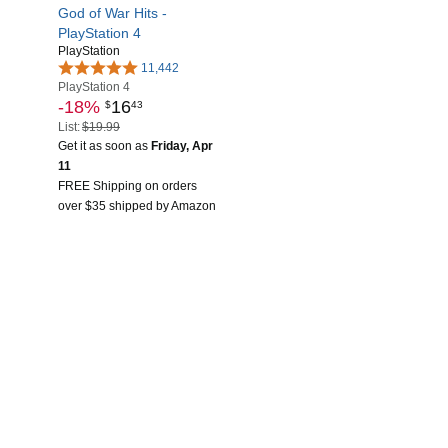
God of War Hits -
PlayStation 4
PlayStation
11,442
PlayStation 4
-18%
16
$
43
List:
$19.99
Get it as soon as
Friday, Apr
11
FREE Shipping on orders
over $35 shipped by Amazon