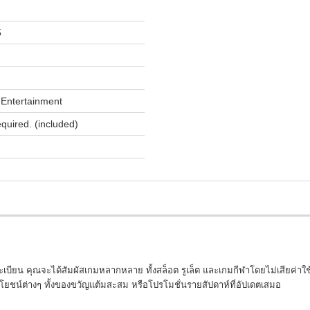
5
Entertainment
equired. (included)
ะเบียน คุณจะได้สัมผัสเกมหลากหลาย ทั้งสล็อต รูเล็ต และเกมกีฬาโดยไม่เสียค่าใ
ะโยชน์ต่างๆ ทั้งของขวัญแต้มสะสม หรือโปรโมชั่นรายสัปดาห์ที่อัปเดตเสมอ