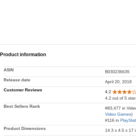
Product information
ASIN
B030236635
Release date
April 20, 2018
Customer Reviews
4.2
4.2 out of 5 star
Best Sellers Rank
#83,477 in Vid
Video Games
)
#116 in
PlaySta
Product Dimensions
14.3 x 4.5 x 17