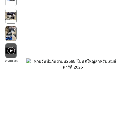
2 VIDEOS