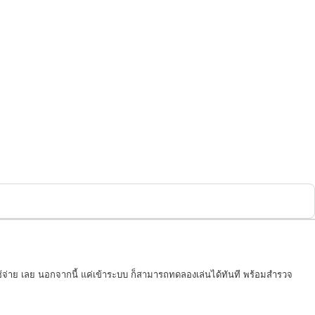
ช้จ่าย เลย นอกจากนี้ แค่เข้าระบบ ก็สามารถทดลองเล่นได้ทันที พร้อมสำรวจ