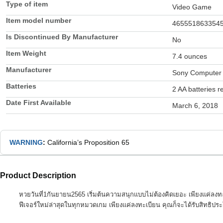
Type of item
Video Game
Item model number
465551863354
Is Discontinued By Manufacturer
No
Item Weight
7.4 ounces
Manufacturer
Sony Computer 
Batteries
2 AA batteries r
Date First Available
March 6, 2018
WARNING
:
California’s Proposition 65
Product Description
หวยวันที่1กันยายน2565 เริ่มต้นความสนุกแบบไม่ต้องคิดเยอะ เพียงแค่ลงท
ฟีเจอร์ใหม่ล่าสุดในทุกหมวดเกม เพียงแค่ลงทะเบียน คุณก็จะได้รับสิทธิปร