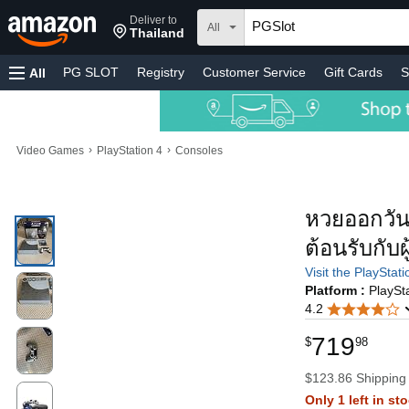
Deliver to
All
Thailand
PG SLOT
Registry
Customer Service
Gift Cards
S
All
›
›
Video Games
PlayStation 4
Consoles
หวยออกวัน
ต้อนรับกับผ
Visit the PlayStat
Platform :
PlaySt
4.2
719
$
98
$123.86 Shipping
Only 1 left in st