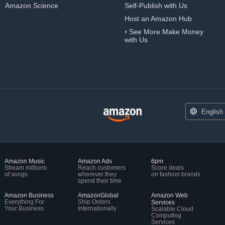
Amazon Science
Self-Publish with Us
Host an Amazon Hub
›
See More Make Money
with Us
English
Amazon Music
Amazon Ads
6pm
Stream millions
Reach customers
Score deals
of songs
wherever they
on fashion brands
spend their time
Amazon Business
AmazonGlobal
Amazon Web
Everything For
Ship Orders
Services
Your Business
Internationally
Scalable Cloud
Computing
Services