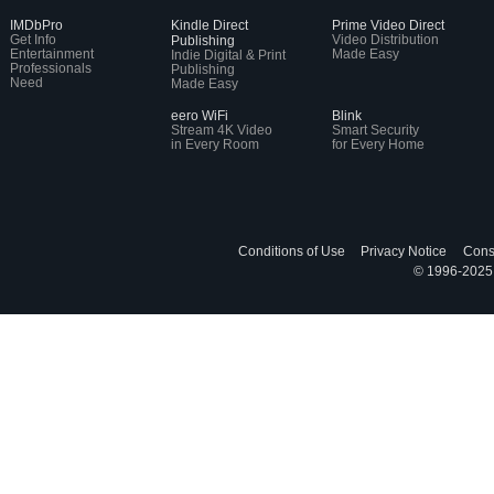
IMDbPro
Kindle Direct
Prime Video Direct
Get Info
Video Distribution
Publishing
Entertainment
Made Easy
Indie Digital & Print
Professionals
Publishing
Need
Made Easy
eero WiFi
Blink
Stream 4K Video
Smart Security
in Every Room
for Every Home
Conditions of Use
Privacy Notice
Cons
© 1996-2025, 