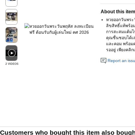
About this ite
หวยออกวันพระวั
ลิขสิทธิ์แท้พร้
การสะสมแต้มไป
คุณชื่นชอบได้เ
และคอม พร้อมค
รออยู่ เพียงคลิก
Report an issue
2 VIDEOS
Customers who bought this item also bough