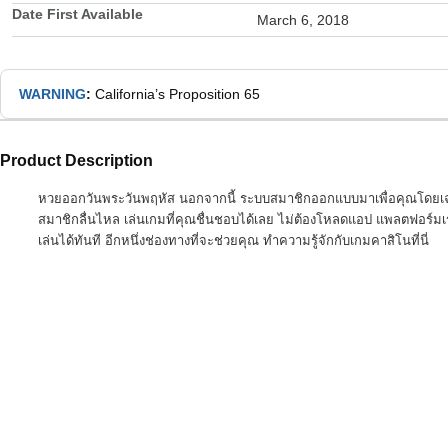
Date First Available
March 6, 2018
WARNING
:
California’s Proposition 65
Product Description
หวยออกวันพระวันพฤหัส นอกจากนี้ ระบบสมาชิกออกแบบมาเพื่อคุณโดยเฉพา
สมาชิกลื่นไหล เล่นเกมที่คุณชื่นชอบได้เลย ไม่ต้องโหลดแอป แพลตฟอร์ม
เล่นได้ทันที อีกหนึ่งช่องทางที่จะช่วยคุณ ทำความรู้จักกับเกมคาสิโนที่นี่