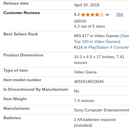
Release date
April 20, 2018
Customer Reviews
4.2
394
ratings
4.2 out of 5 stars
Best Sellers Rank
#83,477 in Video Games (
See
Top 100 in Video Games
)
#116 in
PlayStation 4 Console
Product Dimensions
14.3 x 4.5 x 17 inches; 7.41
ounces
Type of item
Video Game
Item model number
4655518633545
Is Discontinued By Manufacturer
No
Item Weight
7.4 ounces
Manufacturer
Sony Computer Entertainmen
Batteries
2 AA batteries required.
(included)