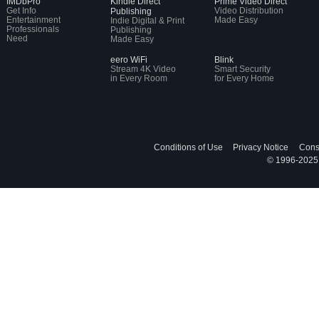
IMDbPro
Kindle Direct
Prime Video Direct
Get Info
Video Distribution
Publishing
Entertainment
Made Easy
Indie Digital & Print
Professionals
Publishing
Need
Made Easy
eero WiFi
Blink
Stream 4K Video
Smart Security
in Every Room
for Every Home
Conditions of Use
Privacy Notice
Cons
© 1996-2025, 