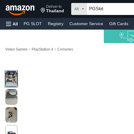
Deliver to
All
Thailand
PG SLOT
Registry
Customer Service
Gift Cards
All
›
›
Video Games
PlayStation 4
Consoles