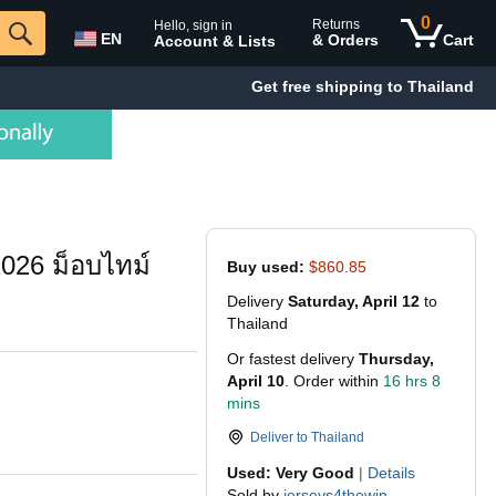
0
Returns
Hello, sign in
EN
& Orders
Cart
Account & Lists
Get free shipping to Thailand
026 ม็อบไทม์
Buy used:
$860.85
Delivery
Saturday, April 12
to
Thailand
Or fastest delivery
Thursday,
April 10
. Order within
16 hrs 8
mins
Deliver to
Thailand
Used: Very Good
|
Details
Sold by
jerseys4thewin