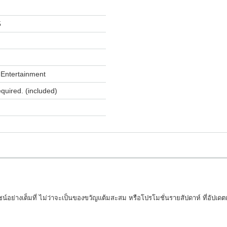
5
Entertainment
equired. (included)
อย่างเต็มที่ ไม่ว่าจะเป็นของขวัญแต้มสะสม หรือโปรโมชั่นรายสัปดาห์ ที่อัปเดตเ