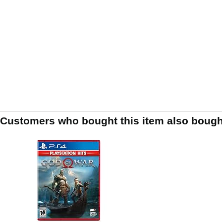
Customers who bought this item also bough