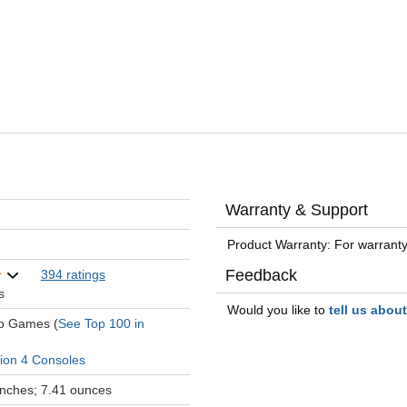
Warranty & Support
Product Warranty: For warranty
Feedback
394 ratings
s
Would you like to
tell us abou
eo Games (
See Top 100 in
tion 4 Consoles
 inches; 7.41 ounces