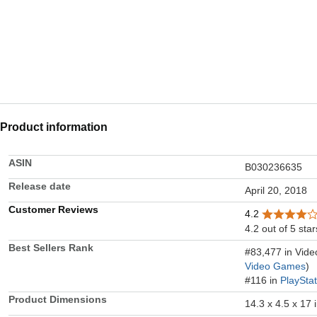
Product information
ASIN
B030236635
Release date
April 20, 2018
Customer Reviews
4.2
4.2 out of 5 star
Best Sellers Rank
#83,477 in Vid
Video Games
)
#116 in
PlaySta
Product Dimensions
14.3 x 4.5 x 17