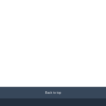
Back to top