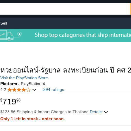
Sell
หวยออนไลน์-รัฐบาล ลงทะเบียนก่อน ปี คศ 2
Visit the PlayStation Store
Platform :
PlayStation 4
4.2
394 ratings
719
$
98
$123.86 Shipping & Import Charges to Thailand
Details
Only 1 left in stock - order soon.