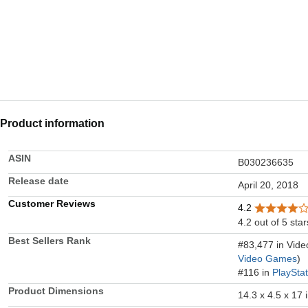
Product information
ASIN
B030236635
Release date
April 20, 2018
Customer Reviews
4.2
4.2 out of 5 star
Best Sellers Rank
#83,477 in Vid
Video Games
)
#116 in
PlaySta
Product Dimensions
14.3 x 4.5 x 17