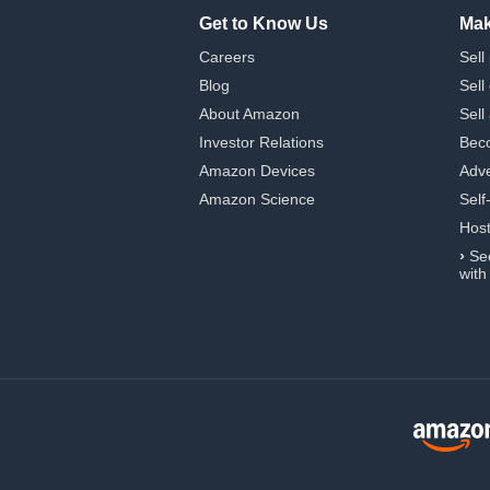
Get to Know Us
Mak
Careers
Sell
Blog
Sell
About Amazon
Sell
Investor Relations
Beco
Amazon Devices
Adve
Amazon Science
Self
Hos
›
Se
with