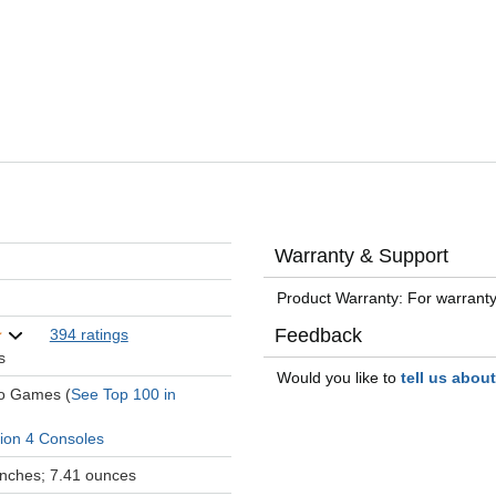
Warranty & Support
Product Warranty: For warranty
Feedback
394 ratings
s
Would you like to
tell us abou
eo Games (
See Top 100 in
tion 4 Consoles
 inches; 7.41 ounces