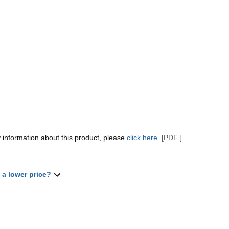
 information about this product, please
click here.
[PDF ]
t a lower price?