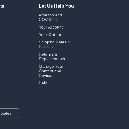
ts
Let Us Help You
Amazon and
COVID-19
Your Account
Your Orders
Shipping Rates &
Policies
Returns &
Replacements
Manage Your
Content and
Devices
Help
 States