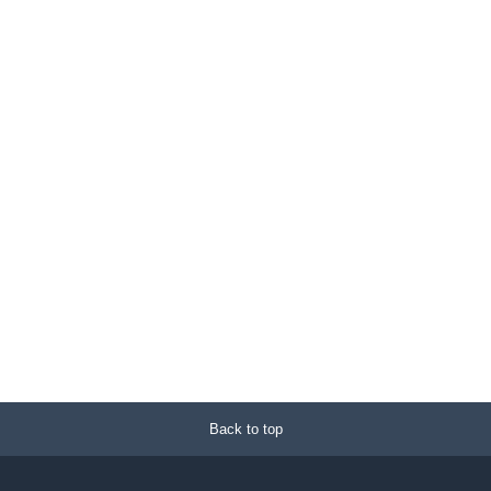
Back to top