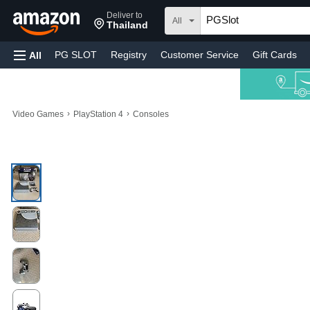
Deliver to
All
Thailand
PG SLOT
Registry
Customer Service
Gift Cards
All
›
›
Video Games
PlayStation 4
Consoles