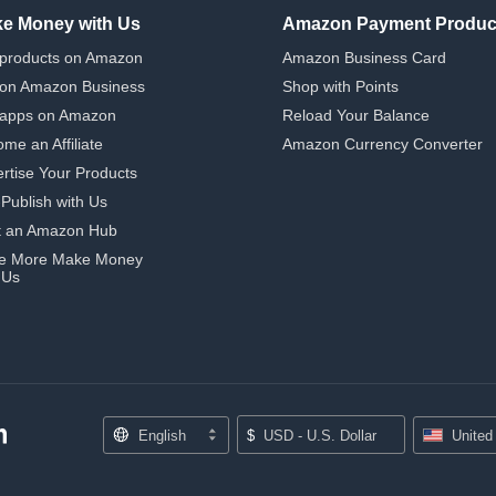
e Money with Us
Amazon Payment Produc
 products on Amazon
Amazon Business Card
 on Amazon Business
Shop with Points
 apps on Amazon
Reload Your Balance
me an Affiliate
Amazon Currency Converter
rtise Your Products
-Publish with Us
t an Amazon Hub
e More Make Money
 Us
English
$
USD - U.S. Dollar
United