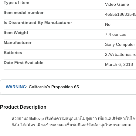
Type of item
Video Game
Item model number
465551863354
Is Discontinued By Manufacturer
No
Item Weight
7.4 ounces
Manufacturer
Sony Computer 
Batteries
2 AA batteries r
Date First Available
March 6, 2018
WARNING
:
California’s Proposition 65
Product Description
หวยฮานอยlottovip เริ่มต้นความสนุกแบบไม่ยุ่งยาก เพียงแค่เสิร์ชหาเว็บไซต
ยังไม่ได้สมัคร เพียงเข้าระบบและชื่นชมฟีเจอร์ใหม่ล่าสุดในทุกหมวดเกม