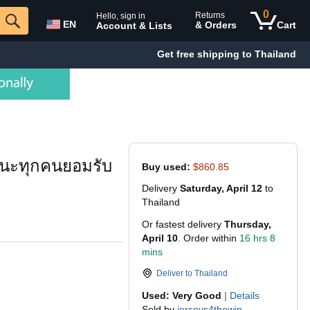
0
Returns
Hello, sign in
EN
& Orders
Cart
Account & Lists
Get free shipping to Thailand
้ชนะทุกคนยอมรับ
Buy used:
$860.85
Delivery
Saturday, April 12
to
Thailand
Or fastest delivery
Thursday,
April 10
. Order within
16 hrs 8
mins
Deliver to
Thailand
Used: Very Good
|
Details
Sold by
jerseys4thewin