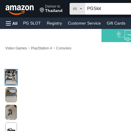
Deliver to
All
Thailand
PG SLOT
Registry
Customer Service
Gift Cards
All
›
›
Video Games
PlayStation 4
Consoles