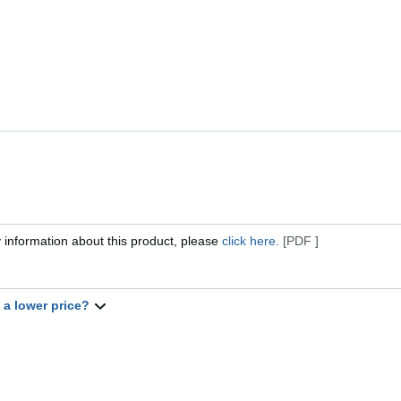
 information about this product, please
click here.
[PDF ]
t a lower price?