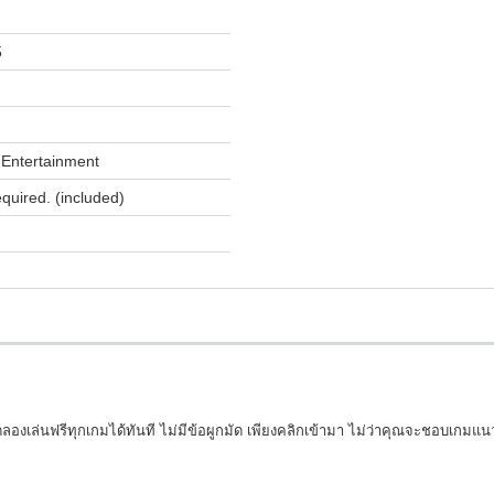
5
Entertainment
equired. (included)
เล่นฟรีทุกเกมได้ทันที ไม่มีข้อผูกมัด เพียงคลิกเข้ามา ไม่ว่าคุณจะชอบเกมแนว