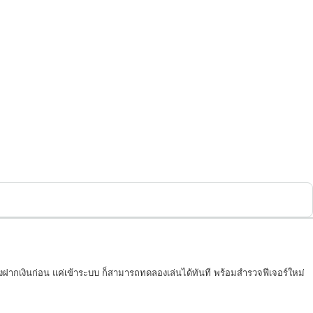
องฝากเงินก่อน แค่เข้าระบบ ก็สามารถทดลองเล่นได้ทันที พร้อมสำรวจฟีเจอร์ใหม่