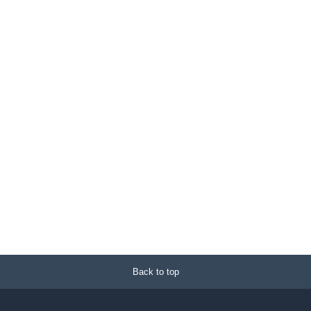
Back to top