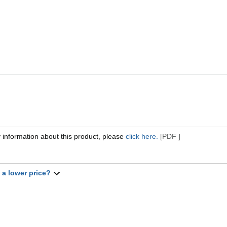
 information about this product, please
click here.
[PDF ]
t a lower price?