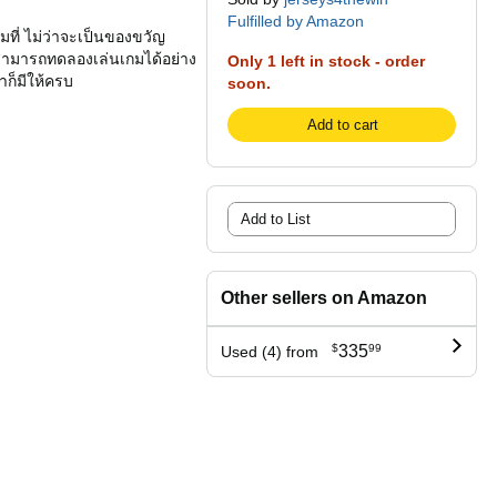
Fulfilled by Amazon
ที่ ไม่ว่าจะเป็นของขวัญ
็สามารถทดลองเล่นเกมได้อย่าง
Only 1 left in stock - order
าก็มีให้ครบ
soon.
Add to cart
Add to List
Other sellers on Amazon
$
335
99
Used (4) from