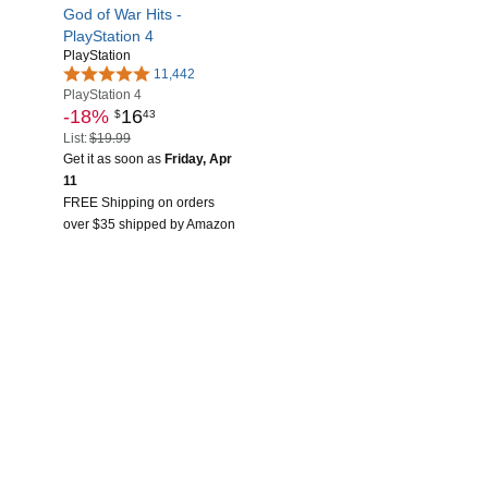
God of War Hits -
PlayStation 4
PlayStation
11,442
PlayStation 4
-18%
16
$
43
List:
$19.99
Get it as soon as
Friday, Apr
11
FREE Shipping on orders
over $35 shipped by Amazon