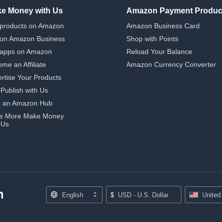
e Money with Us
Amazon Payment Produc
 products on Amazon
Amazon Business Card
 on Amazon Business
Shop with Points
 apps on Amazon
Reload Your Balance
me an Affiliate
Amazon Currency Converter
rtise Your Products
-Publish with Us
t an Amazon Hub
e More Make Money
 Us
English
$
USD - U.S. Dollar
United