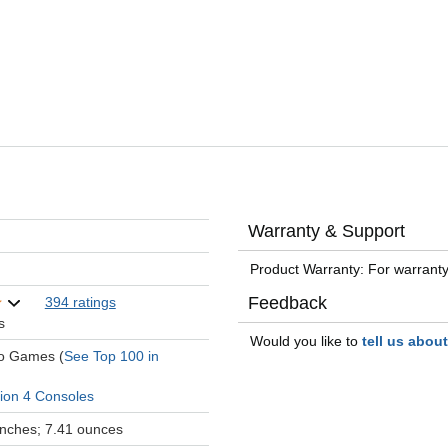
Warranty & Support
Product Warranty: For warranty
Feedback
394 ratings
s
Would you like to
tell us abou
eo Games (
See Top 100 in
tion 4 Consoles
 inches; 7.41 ounces