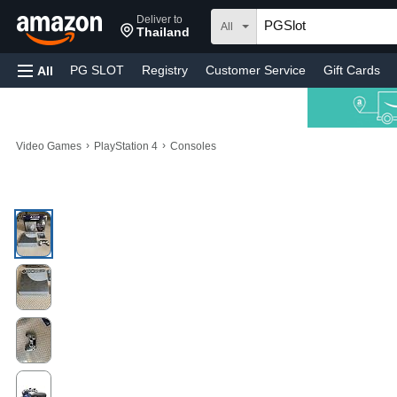
Deliver to
All
Thailand
PG SLOT
Registry
Customer Service
Gift Cards
All
›
›
Video Games
PlayStation 4
Consoles