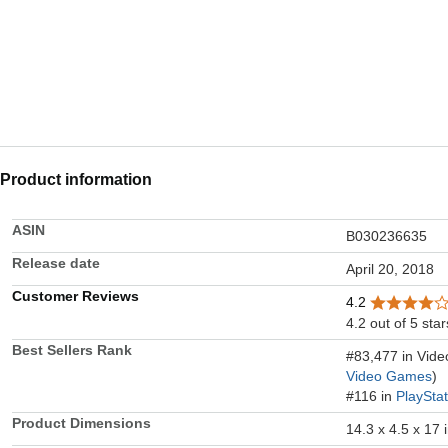
Product information
ASIN
B030236635
Release date
April 20, 2018
Customer Reviews
4.2
4.2 out of 5 star
Best Sellers Rank
#83,477 in Vid
Video Games
)
#116 in
PlaySta
Product Dimensions
14.3 x 4.5 x 17