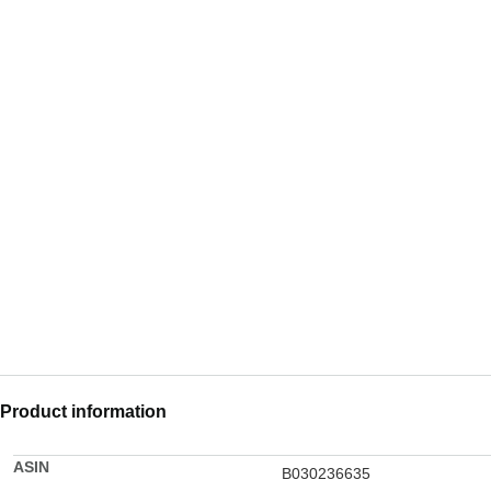
Product information
ASIN
B030236635