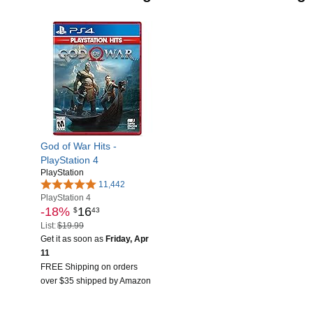
God of War Hits -
PlayStation 4
PlayStation
11,442
PlayStation 4
-18%
16
$
43
List:
$19.99
Get it as soon as
Friday, Apr
11
FREE Shipping on orders
over $35 shipped by Amazon