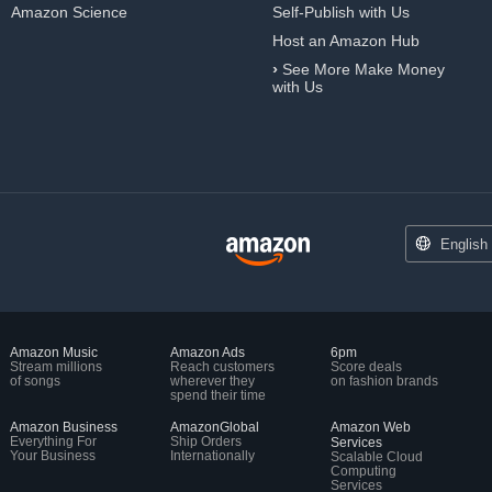
Amazon Science
Self-Publish with Us
Host an Amazon Hub
›
See More Make Money
with Us
English
Amazon Music
Amazon Ads
6pm
Stream millions
Reach customers
Score deals
of songs
wherever they
on fashion brands
spend their time
Amazon Business
AmazonGlobal
Amazon Web
Everything For
Ship Orders
Services
Your Business
Internationally
Scalable Cloud
Computing
Services