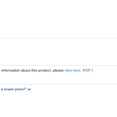
 information about this product, please
click here.
[PDF ]
t a lower price?