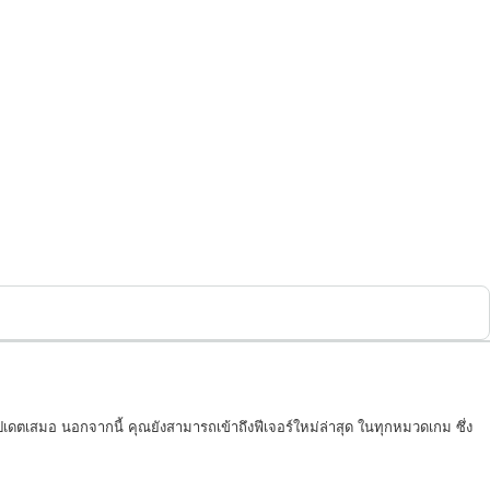
ตเสมอ นอกจากนี้ คุณยังสามารถเข้าถึงฟีเจอร์ใหม่ล่าสุด ในทุกหมวดเกม ซึ่ง