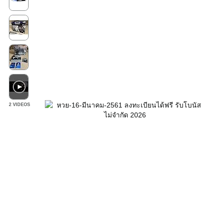
2 VIDEOS