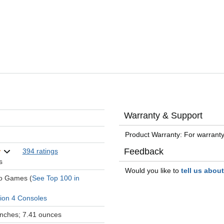
Warranty & Support
Product Warranty: For warranty
Feedback
394 ratings
s
Would you like to
tell us abou
eo Games (
See Top 100 in
tion 4 Consoles
 inches; 7.41 ounces