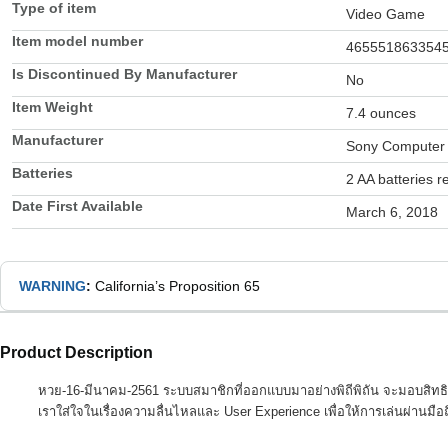
Type of item
Video Game
Item model number
465551863354
Is Discontinued By Manufacturer
No
Item Weight
7.4 ounces
Manufacturer
Sony Computer 
Batteries
2 AA batteries r
Date First Available
March 6, 2018
WARNING
:
California’s Proposition 65
Product Description
หวย-16-มีนาคม-2561 ระบบสมาชิกที่ออกแบบมาอย่างพิถีพิถัน จะมอบสิทธิป
เราใส่ใจในเรื่องความลื่นไหลและ User Experience เพื่อให้การเล่นผ่านมื