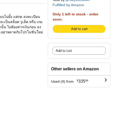
Fulfilled by Amazon
Only 1 left in stock - order
บไม่ยั้ง แค่กด ลงทะเบียน
soon.
ะเป็นสล็อต รูเล็ต หรือ เกม
่านั้น ไม่ต้องฝากเงินก่อน ลง
Add to cart
ะอย่าพลาดกับโปรโมชั่นใหม่
Add to List
Other sellers on Amazon
$
335
99
Used (4) from