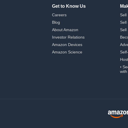
Get to Know Us
Mak
Careers
Sell
Blog
Sell
About Amazon
Sell
Investor Relations
Beco
Amazon Devices
Adve
Amazon Science
Self
Hos
›
Se
with