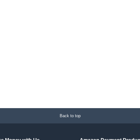
Back to top