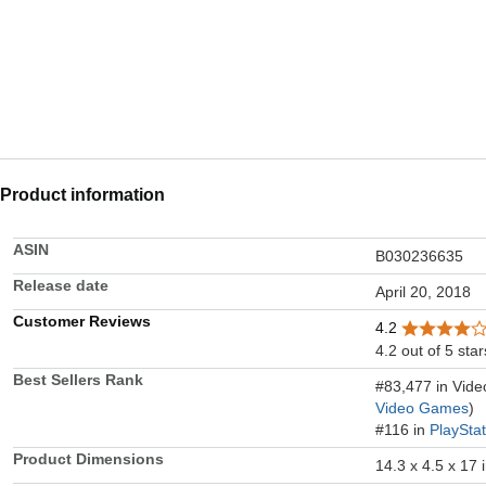
Product information
ASIN
B030236635
Release date
April 20, 2018
Customer Reviews
4.2
4.2 out of 5 star
Best Sellers Rank
#83,477 in Vid
Video Games
)
#116 in
PlaySta
Product Dimensions
14.3 x 4.5 x 17