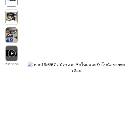
2 VIDEOS