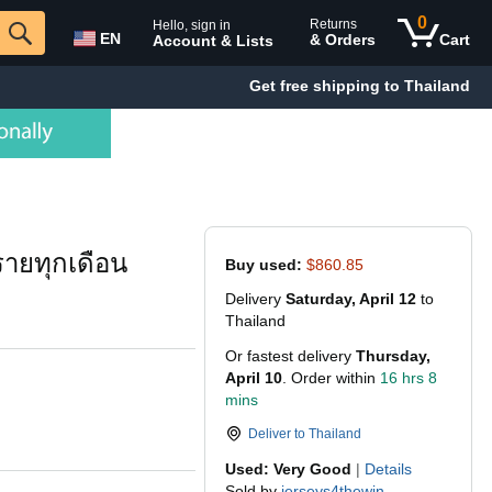
0
Returns
Hello, sign in
EN
& Orders
Cart
Account & Lists
Get free shipping to Thailand
ายทุกเดือน
Buy used:
$860.85
Delivery
Saturday, April 12
to
Thailand
Or fastest delivery
Thursday,
April 10
. Order within
16 hrs 8
mins
Deliver to
Thailand
Used: Very Good
|
Details
Sold by
jerseys4thewin