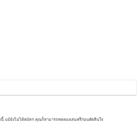
ี้ แม้ยังไม่ได้สมัคร คุณก็สามารถทดลองเล่นฟรีก่อนตัดสินใจ