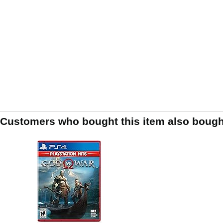
Customers who bought this item also bough