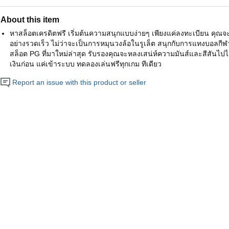
About this item
หาสล็อตเครดิตฟรี เริ่มต้นความสนุกแบบง่ายๆ เพียงแค่ลงทะเบียน คุณจ
อย่างรวดเร็ว ไม่ว่าจะเป็นการหมุนวงล้อในรูเล็ต สนุกกับการแทงบอลกีฬา ห
สล็อต PG ที่มาใหม่ล่าสุด รับรองคุณจะหลงเสน่ห์ความมันส์และสีสันไปไ
เงินก่อน แค่เข้าระบบ ทดลองเล่นฟรีทุกเกม ทีเดียว
Report an issue with this product or seller