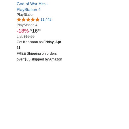
God of War Hits -
PlayStation 4
PlayStation
11,442
PlayStation 4
-18%
16
$
43
List:
$19.99
Get it as soon as
Friday, Apr
11
FREE Shipping on orders
over $35 shipped by Amazon