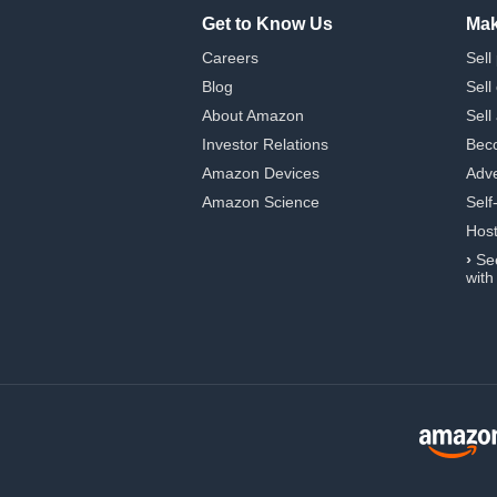
Get to Know Us
Mak
Careers
Sell
Blog
Sell
About Amazon
Sell
Investor Relations
Beco
Amazon Devices
Adve
Amazon Science
Self
Hos
›
Se
with