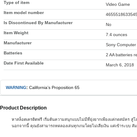
Type of item
Video Game
Item model number
465551863354
Is Discontinued By Manufacturer
No
Item Weight
7.4 ounces
Manufacturer
Sony Computer 
Batteries
2 AA batteries r
Date First Available
March 6, 2018
WARNING
:
California’s Proposition 65
Product Description
หาสล็อตเครดิตฟรี เริ่มต้นความสนุกแบบไม่มีที่ยุ่งยากเพียงแค่กดสมัคร ส
นอกจากนี้ คุณยังสามารถทดลองเล่นทุกเกมโดยไม่เสียเงิน แค่เข้าระบบ สัมผัสฟ