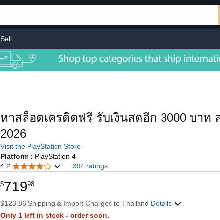
Sell
หาสล็อตเครดิตฟรี รับเงินสดอีก 3000 บาท 
2026
Visit the PlayStation Store
Platform :
PlayStation 4
4.2
394 ratings
719
$
98
$123.86 Shipping & Import Charges to Thailand
Details
Only 1 left in stock - order soon.