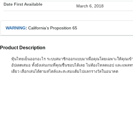
Date First Available
March 6, 2018
WARNING
:
California’s Proposition 65
Product Description
หุ้นไทยเย็นออกอะไร ระบบสมาชิกออกแบบมาเพื่อคุณโดยเฉพาะให้คุณเข้าถึง
อัปเดตเสมอ ทั้งยังเล่นเกมที่คุณชื่นชอบได้เลย ไม่ต้องโหลดแอป และแพ
เดียว เลือกเล่นได้ตามสไตล์และสะสมแต้มไปแลกรางวัลในอนาคต