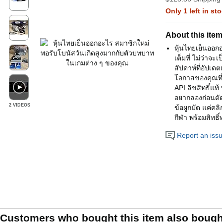
Only 1 left in st
About this ite
หุ้นไทยเย็นออก
เต็มที่ ไม่ว่า
สัปดาห์ที่อัปเด
โอกาสของคุณที่
API ลิขสิทธิ์แท้
อยากลองก่อนตัด
2 VIDEOS
ข้อผูกมัด แค่คลิ
กีฬา พร้อมสิท
Report an issue
Customers who bought this item also bough