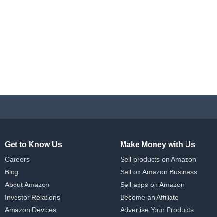
Get to Know Us
Make Money with Us
Careers
Sell products on Amazon
Blog
Sell on Amazon Business
About Amazon
Sell apps on Amazon
Investor Relations
Become an Affiliate
Amazon Devices
Advertise Your Products