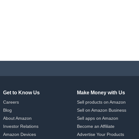
Get to Know Us
Make Money with Us
Careers
Sell products on Amazon
Blog
Sell on Amazon Business
About Amazon
Sell apps on Amazon
Investor Relations
Become an Affiliate
Amazon Devices
Advertise Your Products