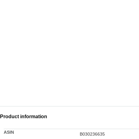
Product information
ASIN
B030236635