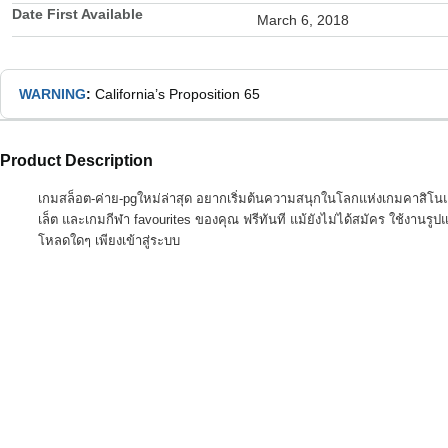
Date First Available
March 6, 2018
WARNING
:
California’s Proposition 65
Product Description
เกมสล็อต-ค่าย-pgใหม่ล่าสุด อยากเริ่มต้นความสนุกในโลกแห่งเกมคาสิโนแล
เล็ต และเกมกีฬา favourites ของคุณ ฟรีทันที แม้ยังไม่ได้สมัคร ใช้งานรูป
โหลดใดๆ เพียงเข้าสู่ระบบ