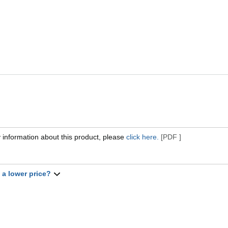
 information about this product, please
click here.
[PDF ]
t a lower price?