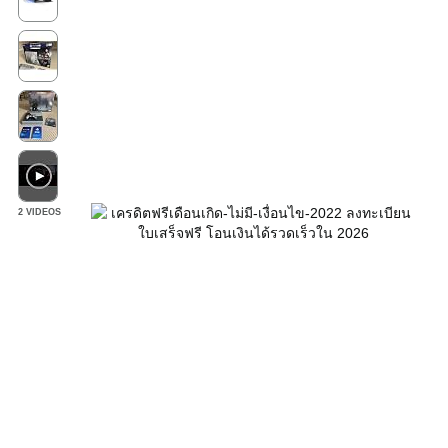
2 VIDEOS