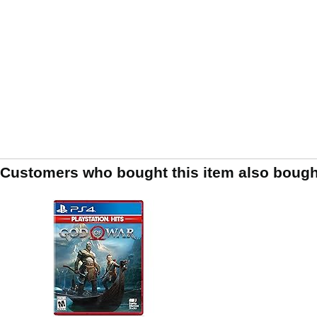
Customers who bought this item also bough