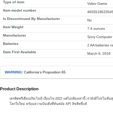
Type of item
Video Game
Item model number
465551863354
Is Discontinued By Manufacturer
No
Item Weight
7.4 ounces
Manufacturer
Sony Computer 
Batteries
2 AA batteries r
Date First Available
March 6, 2018
WARNING
:
California’s Proposition 65
Product Description
เครดิตฟรีเดือนเกิด-ไม่มี-เงื่อนไข-2022 แต่ไม่เพียงเท่านี้ เรายังมีโปรโม
โลกใบใหม่ พร้อมความบันเทิงที่ทันสมัย API ลิขสิทธิ์แท้