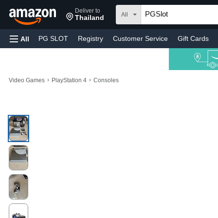
Deliver to
All
Thailand
PG SLOT
Registry
Customer Service
Gift Cards
All
›
›
Video Games
PlayStation 4
Consoles