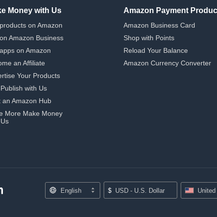
e Money with Us
Amazon Payment Produc
 products on Amazon
Amazon Business Card
 on Amazon Business
Shop with Points
 apps on Amazon
Reload Your Balance
me an Affiliate
Amazon Currency Converter
rtise Your Products
-Publish with Us
t an Amazon Hub
e More Make Money
 Us
English
$
USD - U.S. Dollar
United