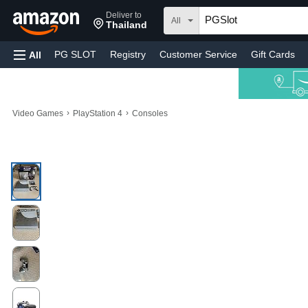
Deliver to
All
Thailand
PG SLOT
Registry
Customer Service
Gift Cards
All
›
›
Video Games
PlayStation 4
Consoles