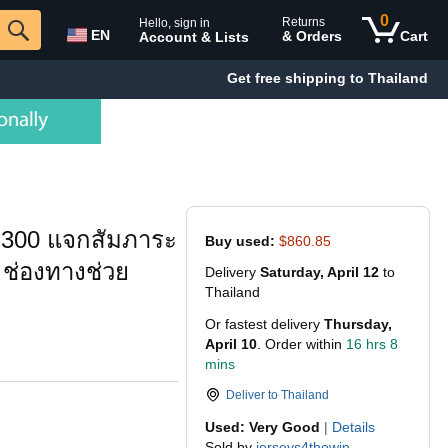
0
Returns
Hello, sign in
EN
& Orders
Cart
Account & Lists
Get free shipping to Thailand
้-300 แจกสัมภาระ
Buy used:
$860.85
ช่องทางช่วย
Delivery
Saturday, April 12
to
Thailand
Or fastest delivery
Thursday,
April 10
. Order within
16 hrs 8
mins
Deliver to
Thailand
Used: Very Good
|
Details
Sold by
jerseys4thewin