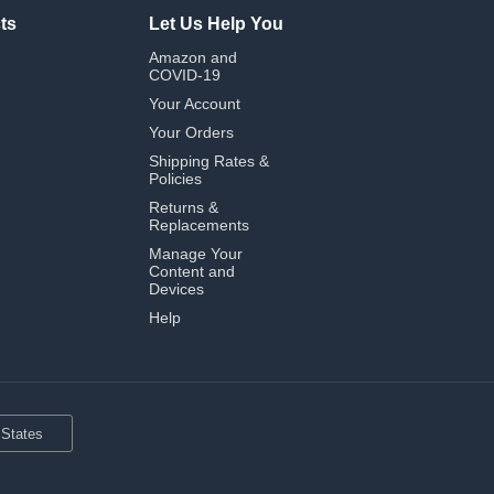
ts
Let Us Help You
Amazon and
COVID-19
Your Account
Your Orders
Shipping Rates &
Policies
Returns &
Replacements
Manage Your
Content and
Devices
Help
 States