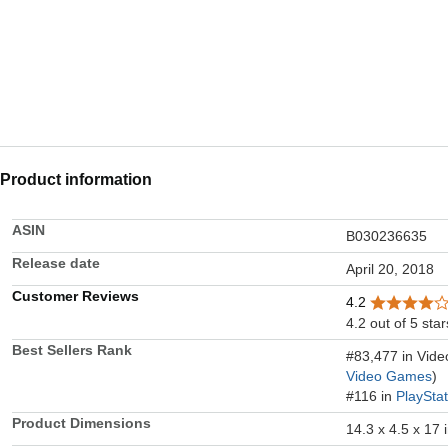
Product information
ASIN
B030236635
Release date
April 20, 2018
Customer Reviews
4.2
4.2 out of 5 star
Best Sellers Rank
#83,477 in Vid
Video Games
)
#116 in
PlaySta
Product Dimensions
14.3 x 4.5 x 17