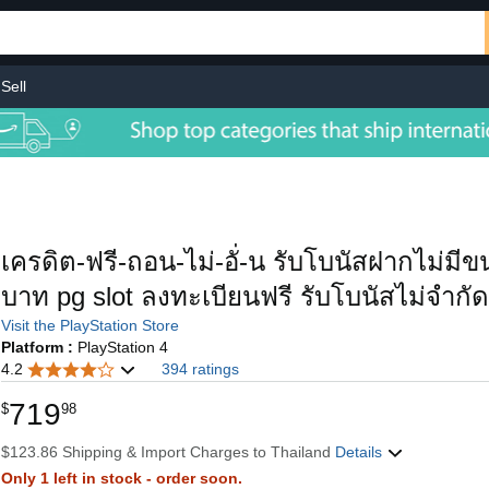
Sell
เครดิต-ฟรี-ถอน-ไม่-อั่-น รับโบนัสฝากไม่มี
บาท pg slot ลงทะเบียนฟรี รับโบนัสไม่จำกั
Visit the PlayStation Store
Platform :
PlayStation 4
4.2
394 ratings
719
$
98
$123.86 Shipping & Import Charges to Thailand
Details
Only 1 left in stock - order soon.