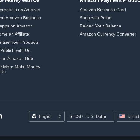
e Money with Us
Amazon Payment Produc
 products on Amazon
Amazon Business Card
 on Amazon Business
Shop with Points
 apps on Amazon
Reload Your Balance
me an Affiliate
Amazon Currency Converter
rtise Your Products
-Publish with Us
t an Amazon Hub
e More Make Money
 Us
English
$
USD - U.S. Dollar
United