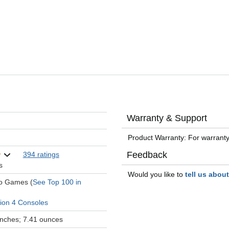
Warranty & Support
Product Warranty: For warranty
Feedback
394 ratings
s
Would you like to
tell us abou
eo Games (
See Top 100 in
tion 4 Consoles
 inches; 7.41 ounces