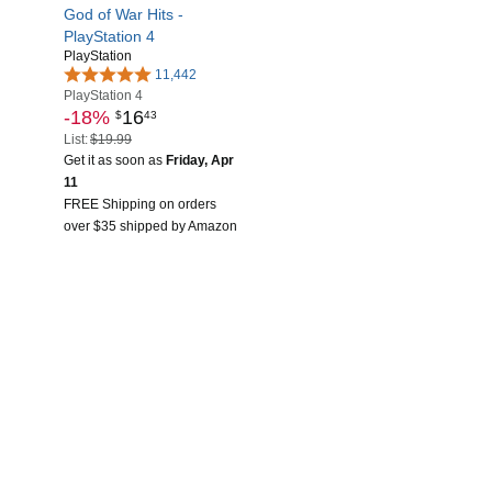
God of War Hits -
PlayStation 4
PlayStation
11,442
PlayStation 4
-18%
16
$
43
List:
$19.99
Get it as soon as
Friday, Apr
11
FREE Shipping on orders
over $35 shipped by Amazon