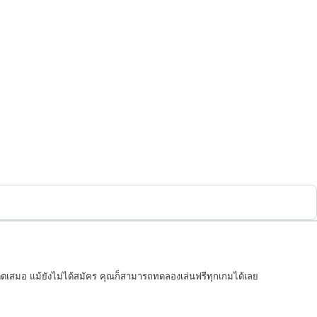
ปเดตเสมอ แม้ยังไม่ได้สมัคร คุณก็สามารถทดลองเล่นฟรีทุกเกมได้เลย