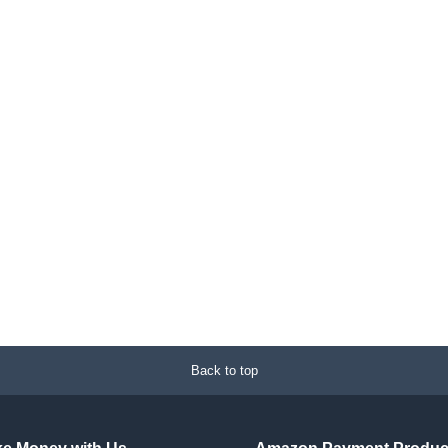
Back to top