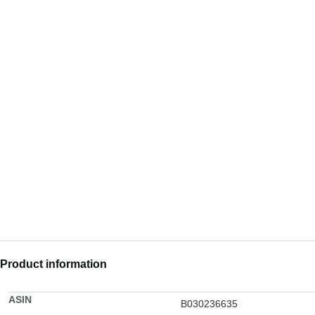
Product information
ASIN
B030236635