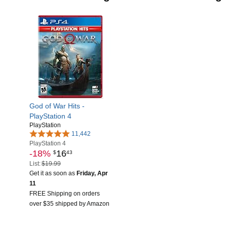
God of War Hits -
PlayStation 4
PlayStation
11,442
PlayStation 4
-18%
16
$
43
List:
$19.99
Get it as soon as
Friday, Apr
11
FREE Shipping on orders
over $35 shipped by Amazon