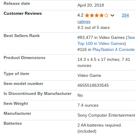
Release date
April 20, 2018
Customer Reviews
4.2
394
ratings
4.2 out of 5 stars
Best Sellers Rank
#83,477 in Video Games (
See
Top 100 in Video Games
)
#116 in
PlayStation 4 Console
Product Dimensions
14.3 x 4.5 x 17 inches; 7.41
ounces
Type of item
Video Game
Item model number
4655518633545
Is Discontinued By Manufacturer
No
Item Weight
7.4 ounces
Manufacturer
Sony Computer Entertainmen
Batteries
2 AA batteries required.
(included)