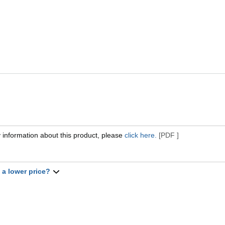
 information about this product, please
click here.
[PDF ]
t a lower price?