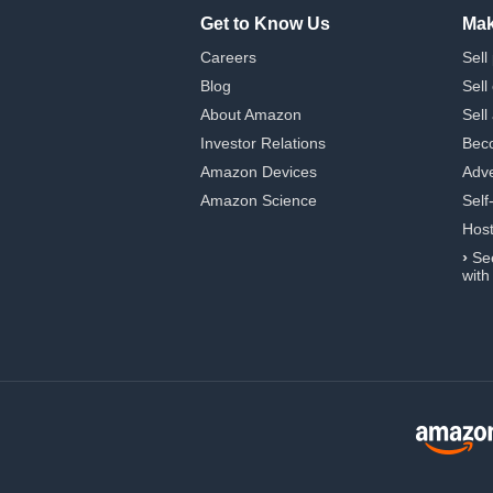
Get to Know Us
Mak
Careers
Sell
Blog
Sell
About Amazon
Sell
Investor Relations
Beco
Amazon Devices
Adve
Amazon Science
Self
Hos
›
Se
with