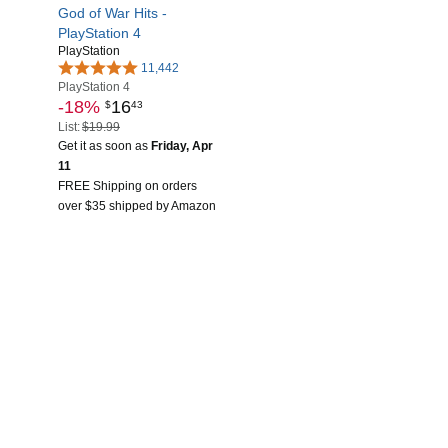
God of War Hits -
PlayStation 4
PlayStation
11,442
PlayStation 4
-18%
16
$
43
List:
$19.99
Get it as soon as
Friday, Apr
11
FREE Shipping on orders
over $35 shipped by Amazon