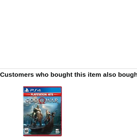
Customers who bought this item also bough