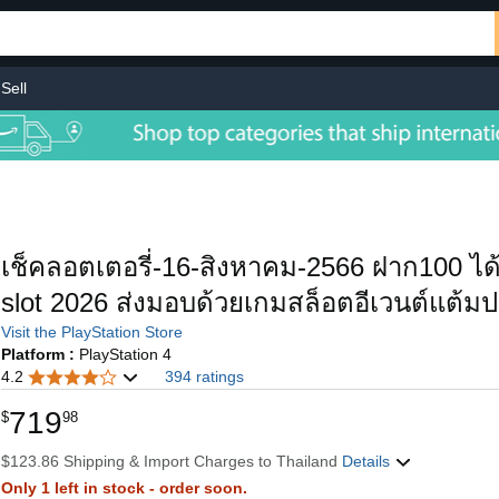
Sell
เช็คลอตเตอรี่-16-สิงหาคม-2566 ฝาก100 ได
slot 2026 ส่งมอบด้วยเกมสล็อตอีเวนต์แต้มปา
Visit the PlayStation Store
Platform :
PlayStation 4
4.2
394 ratings
719
$
98
$123.86 Shipping & Import Charges to Thailand
Details
Only 1 left in stock - order soon.