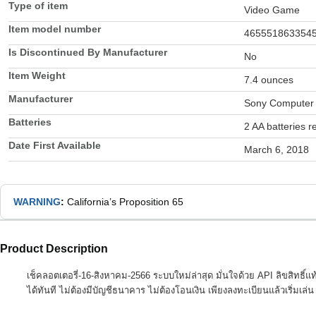
Type of item
Video Game
Item model number
465551863354
Is Discontinued By Manufacturer
No
Item Weight
7.4 ounces
Manufacturer
Sony Computer 
Batteries
2 AA batteries r
Date First Available
March 6, 2018
WARNING
:
California’s Proposition 65
Product Description
เช็คลอตเตอรี่-16-สิงหาคม-2566 ระบบใหม่ล่าสุด มั่นใจด้วย API ลิขสิทธิ์แท้
ได้ทันที ไม่ต้องมีบัญชีธนาคาร ไม่ต้องโอนเงิน เพียงลงทะเบียนแล้วเริ่มเล่น