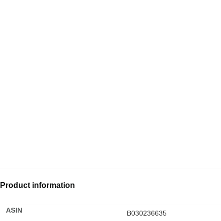
Product information
ASIN
B030236635