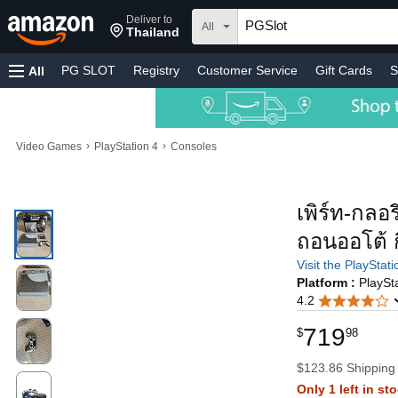
Deliver to
All
Thailand
PG SLOT
Registry
Customer Service
Gift Cards
S
All
›
›
Video Games
PlayStation 4
Consoles
เพิร์ท-กลอ
ถอนออโต้ 
Visit the PlayStat
Platform :
PlaySt
4.2
719
$
98
$123.86 Shipping
Only 1 left in st