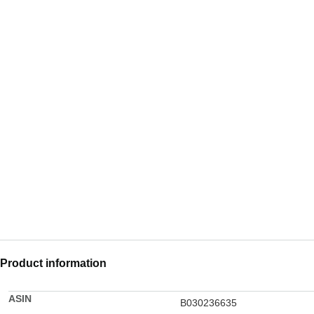
Product information
ASIN
B030236635