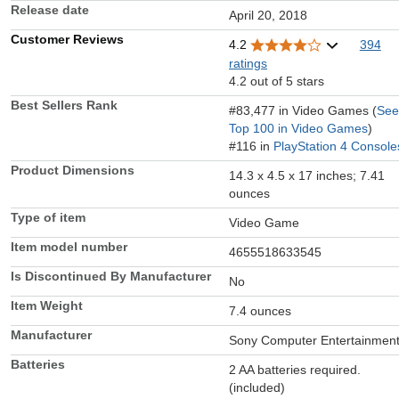
Release date
April 20, 2018
Customer Reviews
4.2
394
ratings
4.2 out of 5 stars
Best Sellers Rank
#83,477 in Video Games (
See
Top 100 in Video Games
)
#116 in
PlayStation 4 Console
Product Dimensions
14.3 x 4.5 x 17 inches; 7.41
ounces
Type of item
Video Game
Item model number
4655518633545
Is Discontinued By Manufacturer
No
Item Weight
7.4 ounces
Manufacturer
Sony Computer Entertainmen
Batteries
2 AA batteries required.
(included)