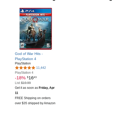
God of War Hits -
PlayStation 4
PlayStation
11,442
PlayStation 4
-18%
16
$
43
List:
$19.99
Get it as soon as
Friday, Apr
11
FREE Shipping on orders
over $35 shipped by Amazon