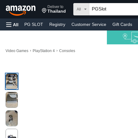
Deliver to
All
Thailand
PG SLOT
Registry
Customer Service
Gift Cards
All
›
›
Video Games
PlayStation 4
Consoles