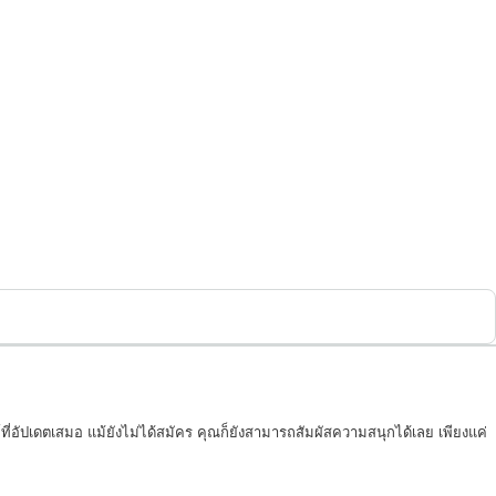
ี่อัปเดตเสมอ แม้ยังไม่ได้สมัคร คุณก็ยังสามารถสัมผัสความสนุกได้เลย เพียงแค่