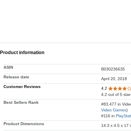
Product information
ASIN
B030236635
Release date
April 20, 2018
Customer Reviews
4.2
4.2 out of 5 star
Best Sellers Rank
#83,477 in Vid
Video Games
)
#116 in
PlaySta
Product Dimensions
14.3 x 4.5 x 17