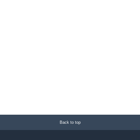
Back to top