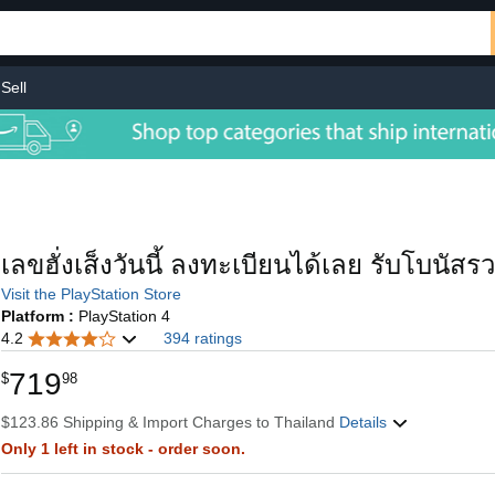
Sell
เลขฮั่งเส็งวันนี้ ลงทะเบียนได้เลย รับโบนัส
Visit the PlayStation Store
Platform :
PlayStation 4
4.2
394 ratings
719
$
98
$123.86 Shipping & Import Charges to Thailand
Details
Only 1 left in stock - order soon.