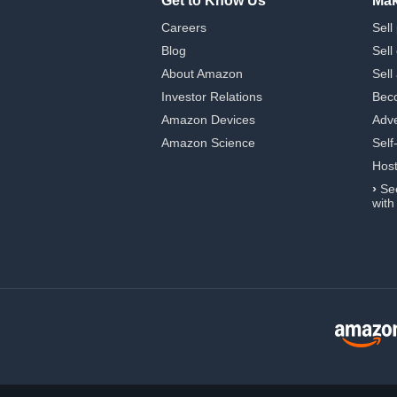
Get to Know Us
Mak
Careers
Sell
Blog
Sell
About Amazon
Sell
Investor Relations
Beco
Amazon Devices
Adve
Amazon Science
Self
Hos
›
Se
with