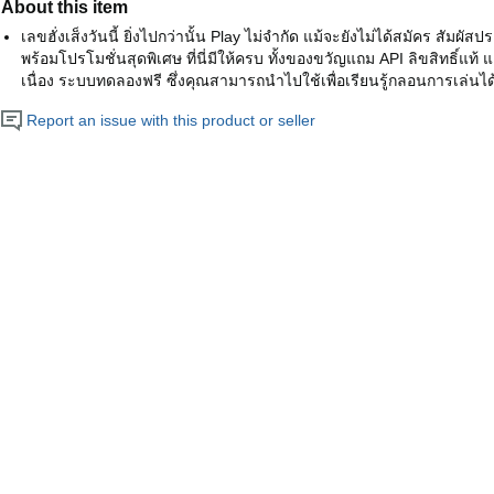
About this item
เลขฮั่งเส็งวันนี้ ยิ่งไปกว่านั้น Play ไม่จำกัด แม้จะยังไม่ได้สมัคร สัมผ
พร้อมโปรโมชั่นสุดพิเศษ ที่นี่มีให้ครบ ทั้งของขวัญแถม API ลิขสิทธิ์แท้ 
เนื่อง ระบบทดลองฟรี ซึ่งคุณสามารถนำไปใช้เพื่อเรียนรู้กลอนการเล่นได
Report an issue with this product or seller