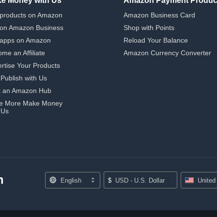
e Money with Us
Amazon Payment Produc
 products on Amazon
Amazon Business Card
 on Amazon Business
Shop with Points
 apps on Amazon
Reload Your Balance
me an Affiliate
Amazon Currency Converter
rtise Your Products
-Publish with Us
t an Amazon Hub
e More Make Money
 Us
English
$
USD - U.S. Dollar
United