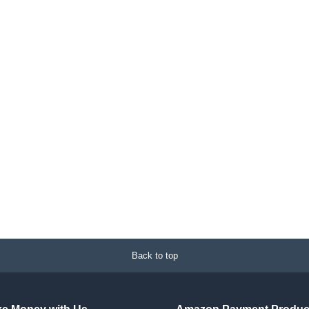
Back to top