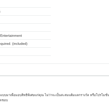
5
Entertainment
equired. (included)
บมาเพื่อมอบสิทธิพิเศษแก่คุณ ไม่ว่าจะเป็นสะสมแต้มแลกรางวัล หรือโปรโมชั่นรายส
มใจชอบ