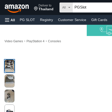
Deliver to
All
Thailand
PG SLOT
Registry
Customer Service
Gift Cards
All
›
›
Video Games
PlayStation 4
Consoles