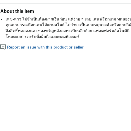
About this item
เลข-ลาว ไม่จำเป็นต้องฝากเงินก่อน แค่ง่าย ๆ เลย เล่นฟรีทุกเกม ทดลองห
คุณสามารถเลือกเล่นได้ตามสไตล์ ไม่ว่าจะเป็นสายหมุนวงล้อหรือสายกีฬา
ถึงสิทธิ์ทดลองและของขวัญหลังลงทะเบียนอีกด้วย แพลตฟอร์มอัตโนมัติ ลื
โหลดแอป รองรับทั้งมือถือและคอมพิวเตอร์
Report an issue with this product or seller