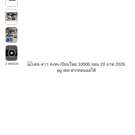
2 VIDEOS