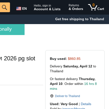
0
Returns
Hello, sign in
EN
& Orders
Cart
Account & Lists
Get free shipping to Thailand
 2026 pg slot
Buy used:
$860.85
Delivery
Saturday, April 12
to
Thailand
Or fastest delivery
Thursday,
April 10
. Order within
16 hrs 8
mins
Deliver to
Thailand
Used: Very Good
|
Details
Sold by
jerseys4thewin