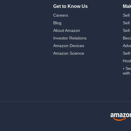
Get to Know Us
Mak
Careers
Sell
Blog
Sell
About Amazon
Sell
Investor Relations
Beco
Amazon Devices
Adve
Amazon Science
Self
Hos
›
Se
with