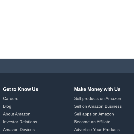
Get to Know Us
Make Money with Us
Careers
Sell products on Amazon
Blog
Sell on Amazon Business
About Amazon
Sell apps on Amazon
Investor Relations
Become an Affiliate
Amazon Devices
Advertise Your Products