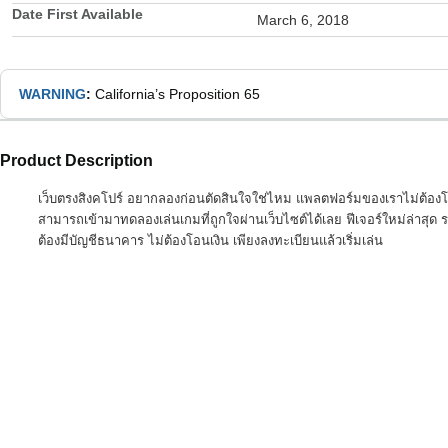
Date First Available
March 6, 2018
WARNING
:
California’s Proposition 65
Product Description
เว็บตรงสิงคโปร์ อยากลองก่อนตัดสินใจใช่ไหม แพลตฟอร์มของเราไม่ต้องโ
สามารถเข้ามาทดลองเล่นเกมที่ถูกใจผ่านเว็บไซต์ได้เลย ฟีเจอร์ใหม่ล่าสุด ร
ต้องมีบัญชีธนาคาร ไม่ต้องโอนเงิน เพียงลงทะเบียนแล้วเริ่มเล่น