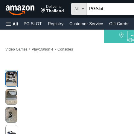
Deliver to
All
Thailand
PG SLOT
Registry
Customer Service
Gift Cards
All
›
›
Video Games
PlayStation 4
Consoles