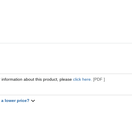
 information about this product, please
click here.
[PDF ]
t a lower price?