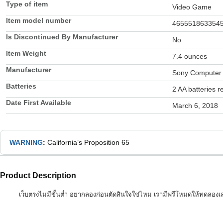
Type of item
Video Game
Item model number
465551863354
Is Discontinued By Manufacturer
No
Item Weight
7.4 ounces
Manufacturer
Sony Computer 
Batteries
2 AA batteries r
Date First Available
March 6, 2018
WARNING
:
California’s Proposition 65
Product Description
เว็บตรงไม่มีขั้นต่ำ อยากลองก่อนตัดสินใจใช่ไหม เรามีฟรีโหมดให้ทดลองเล่