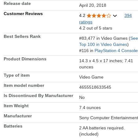
Release date
April 20, 2018
Customer Reviews
4.2
394
ratings
4.2 out of 5 stars
Best Sellers Rank
#83,477 in Video Games (
See
Top 100 in Video Games
)
#116 in
PlayStation 4 Console
Product Dimensions
14.3 x 4.5 x 17 inches; 7.41
ounces
Type of item
Video Game
Item model number
4655518633545
Is Discontinued By Manufacturer
No
Item Weight
7.4 ounces
Manufacturer
Sony Computer Entertainmen
Batteries
2 AA batteries required.
(included)