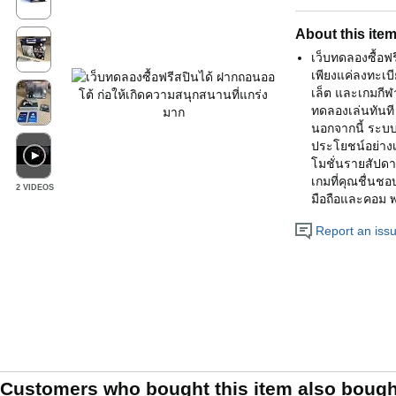
About this ite
เว็บทดลองซื้อฟร
เพียงแค่ลงทะเบ
เล็ต และเกมกีฬ
ทดลองเล่นทันที
นอกจากนี้ ระบบ
ประโยชน์อย่างเ
โมชั่นรายสัปดาห
เกมที่คุณชื่นช
2 VIDEOS
มือถือและคอม 
Report an issue
Customers who bought this item also bough