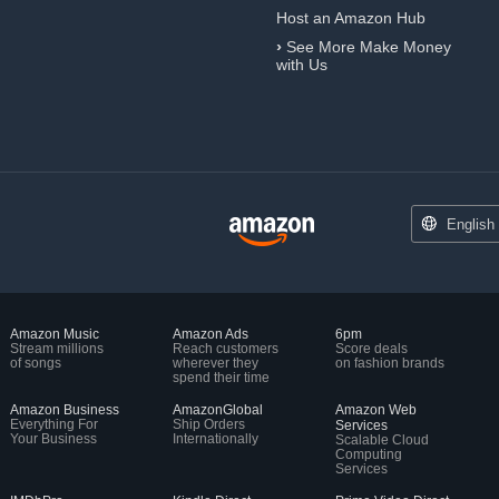
Host an Amazon Hub
›
See More Make Money
with Us
English
Amazon Music
Amazon Ads
6pm
Stream millions
Reach customers
Score deals
of songs
wherever they
on fashion brands
spend their time
Amazon Business
AmazonGlobal
Amazon Web
Everything For
Ship Orders
Services
Your Business
Internationally
Scalable Cloud
Computing
Services